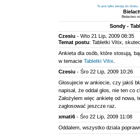
To jest tylko wersja do druku
Bielact
Bielactwo na
Sondy - Tabl
Czesiu
- Wto 21 Lip, 2009 08:35
Temat postu
: Tabletki Vitix, skut
Ankieta dla osób, które stosują, b
w temacie
Tabletki Vitix
.
Czesiu
- Śro 22 Lip, 2009 10:26
Głosujecie w ankiecie, czy jakiś bł
napisał, że oddał głos, nie ten co 
Założyłem więc ankietę od nowa, t
zagłosować jeszcze raz.
xmati6
- Śro 22 Lip, 2009 11:08
Oddalem, wszystko dziala poprawn