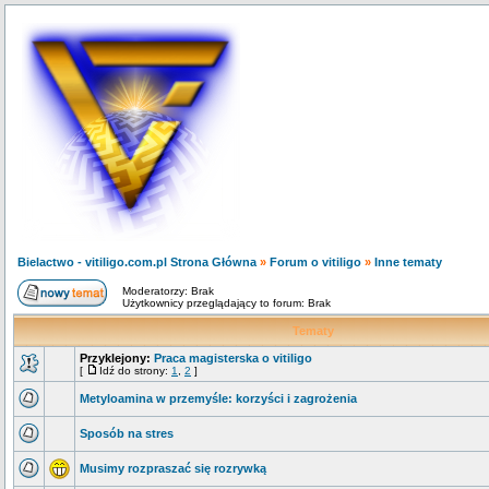
Bielactwo - vitiligo.com.pl Strona Główna
»
Forum o vitiligo
»
Inne tematy
Moderatorzy: Brak
Użytkownicy przeglądający to forum: Brak
Tematy
Przyklejony:
Praca magisterska o vitiligo
[
Idź do strony:
1
,
2
]
Metyloamina w przemyśle: korzyści i zagrożenia
Sposób na stres
Musimy rozpraszać się rozrywką