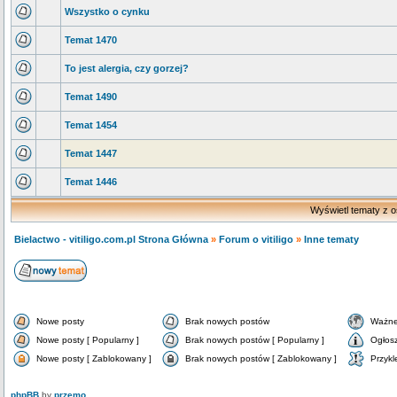
Wszystko o cynku
Temat 1470
To jest alergia, czy gorzej?
Temat 1490
Temat 1454
Temat 1447
Temat 1446
Wyświetl tematy z o
Bielactwo - vitiligo.com.pl Strona Główna
»
Forum o vitiligo
»
Inne tematy
Nowe posty
Brak nowych postów
Ważne
Nowe posty [ Popularny ]
Brak nowych postów [ Popularny ]
Ogłos
Nowe posty [ Zablokowany ]
Brak nowych postów [ Zablokowany ]
Przykl
phpBB
by
przemo