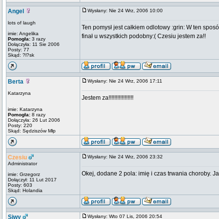
Angel
Wysłany: Nie 24 Wrz, 2006 10:00
lots of laugh
Ten pomysł jest całkiem odlotowy :grin: W ten sposó
imie: Angelika
finał u wszystkich podobny:( Czesiu jestem za!!
Pomogła:
3 razy
Dołączyła: 11 Sie 2006
Posty: 77
Skąd: ?l?sk
Berta
Wysłany: Nie 24 Wrz, 2006 17:11
Katarzyna
Jestem za!!!!!!!!!!!!!!!!!
imie: Katarzyna
Pomogła:
8 razy
Dołączyła: 26 Lut 2006
Posty: 220
Skąd: Sędziszów Młp
Czesiu
Wysłany: Nie 24 Wrz, 2006 23:32
Administrator
Okej, dodane 2 pola: imię i czas trwania choroby. J
imie: Grzegorz
Dołączył: 11 Lut 2017
Posty: 603
Skąd: Holandia
Siwy
Wysłany: Wto 07 Lis, 2006 20:54