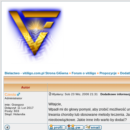
Bielactwo - vitiligo.com.pl Strona Główna
»
Forum o vitiligo
»
Propozycje
»
Dodatk
Autor
Czesiu
Wysłany: Sob 23 Wrz, 2006 21:31
Dodatkowe informacj
Administrator
Witajcie,
imie: Grzegorz
Dołączył: 11 Lut 2017
Wpadł mi do głowy pomysł, aby zrobić możliwość um
Posty: 603
Skąd: Holandia
trwania choroby lub stosowane metody leczenia. J
nieobowiązkowe. Jakie inne info warto by dodać?