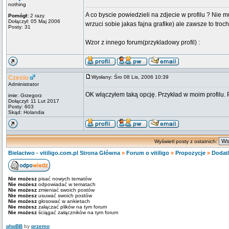
nothing
A co byscie powiedzieli na zdjecie w profilu ? Nie m
Pomógł:
2 razy
Dołączył: 05 Maj 2006
wrzuci sobie jakas fajna grafike) ale zawsze to troche
Posty: 31
Wzor z innego forum(przykladowy profil) :
Czesiu
Wysłany: Śro 08 Lis, 2006 10:39
Administrator
OK włączyłem taką opcję. Przykład w moim profilu.
imie: Grzegorz
Dołączył: 11 Lut 2017
Posty: 603
Skąd: Holandia
Wyświetl posty z ostatnich:
Bielactwo - vitiligo.com.pl Strona Główna
»
Forum o vitiligo
»
Propozycje
»
Dodatk
Nie możesz
pisać nowych tematów
Nie możesz
odpowiadać w tematach
Nie możesz
zmieniać swoich postów
Nie możesz
usuwać swoich postów
Nie możesz
głosować w ankietach
Nie możesz
załączać plików na tym forum
Nie możesz
ściągać załączników na tym forum
phpBB
by
przemo