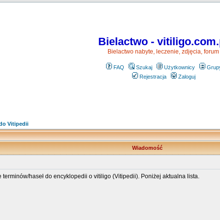
Bielactwo - vitiligo.com.
Bielactwo nabyte, leczenie, zdjęcia, forum
FAQ
Szukaj
Użytkownicy
Grup
Rejestracja
Zaloguj
do Vitipedii
Wiadomość
minów/haseł do encyklopedii o vitiligo (Vitipedii). Poniżej aktualna lista.