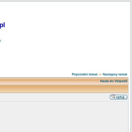
pl
y
Poprzedni temat
Następny temat
«»
Hasła do Vitipedii