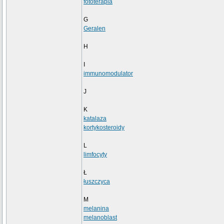
fototerapia
G
Geralen
H
I
immunomodulator
J
K
katalaza
kortykosteroidy
L
limfocyty
Ł
łuszczyca
M
melanina
melanoblast