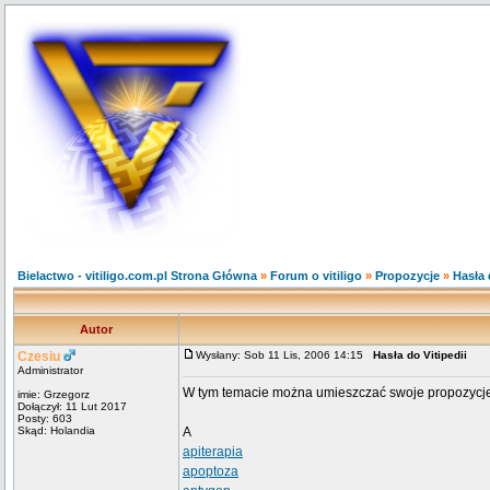
Bielactwo - vitiligo.com.pl Strona Główna
»
Forum o vitiligo
»
Propozycje
»
Hasła 
Autor
Czesiu
Wysłany: Sob 11 Lis, 2006 14:15
Hasła do Vitipedii
Administrator
W tym temacie można umieszczać swoje propozycje ter
imie: Grzegorz
Dołączył: 11 Lut 2017
Posty: 603
Skąd: Holandia
A
apiterapia
apoptoza