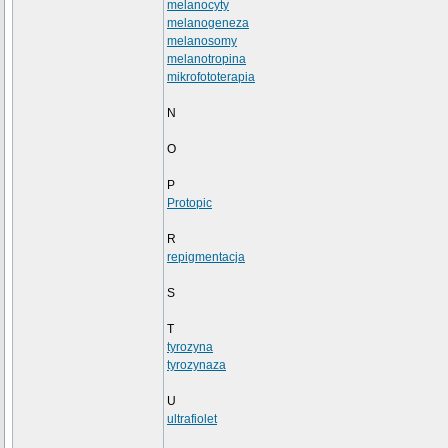
melanocyty
melanogeneza
melanosomy
melanotropina
mikrofototerapia
N
O
P
Protopic
R
repigmentacja
S
T
tyrozyna
tyrozynaza
U
ultrafiolet