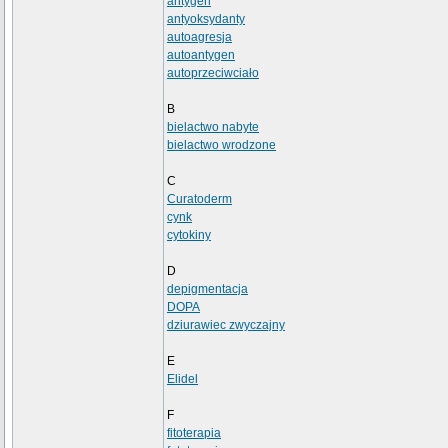
antygen
antyoksydanty
autoagresja
autoantygen
autoprzeciwciało
B
bielactwo nabyte
bielactwo wrodzone
C
Curatoderm
cynk
cytokiny
D
depigmentacja
DOPA
dziurawiec zwyczajny
E
Elidel
F
fitoterapia