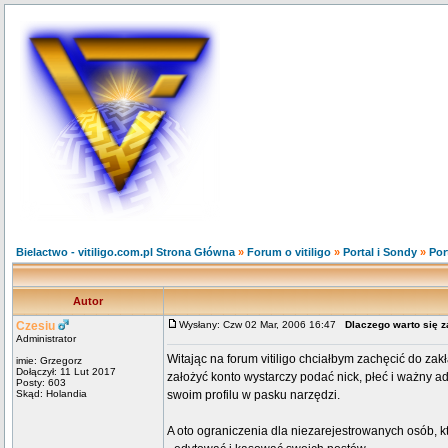
Bielactwo - vitiligo.com.pl Strona Główna
»
Forum o vitiligo
»
Portal i Sondy
»
Por
Autor
Czesiu
Wysłany: Czw 02 Mar, 2006 16:47
Dlaczego warto się 
Administrator
Witając na forum vitiligo chciałbym zachęcić do zak
imie: Grzegorz
Dołączył: 11 Lut 2017
założyć konto wystarczy podać nick, płeć i ważny a
Posty: 603
Skąd: Holandia
swoim profilu w pasku narzędzi.
A oto ograniczenia dla niezarejestrowanych osób, k