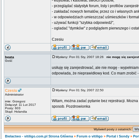
- edytować i kasować swoich postów,
- przeglądać statystyk forum, listy i profilów zarej
- zakładać nowych tematów, przez co i własnych an
- w odpowiedziach umieszczać uśmieszków i forma
- używać funkcji "szybka odpowiedź",
- ogladać "dymków" z podglądem pierwszego i ostat
Czesiu
beata
Wysłany: Pon 01 Sty, 2007 18:26
nie mogę się zarejes
Gość
usiłuję się zarejestrować, ale nie mogę - wypełniam
odpowiada, że nieprawidłowy kod. Co mam zrobić -
Czesiu
Wysłany: Pon 01 Sty, 2007 22:50
Administrator
Witam, można zadać pytanie bez rejestracji. Mozna 
imie: Grzegorz
Dołączył: 11 Lut 2017
sposob. Pozdrowionka
Posty: 603
Skąd: Holandia
Wyświetl posty z ostatnich:
Bielactwo - vitiligo.com.pl Strona Główna
»
Forum o vitiligo
»
Portal i Sondy
»
Por