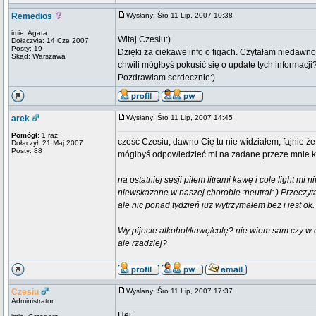
Remedios
Wysłany: Śro 11 Lip, 2007 10:38
imie: Agata
Witaj Czesiu:)
Dołączyła: 14 Cze 2007
Posty: 19
Dzięki za ciekawe info o figach. Czytałam niedawno
Skąd: Warszawa
chwili mógłbyś pokusić się o update tych informacji
Pozdrawiam serdecznie:)
arek
Wysłany: Śro 11 Lip, 2007 14:45
Pomógł:
1 raz
cześć Czesiu, dawno Cię tu nie widziałem, fajnie że
Dołączył: 21 Maj 2007
Posty: 88
mógłbyś odpowiedzieć mi na zadane przeze mnie kied
na ostatniej sesji piłem litrami kawę i cole light m
niewskazane w naszej chorobie :neutral: ) Przeczy
ale nic ponad tydzień już wytrzymałem bez i jest ok.
Wy pijecie alkohol/kawę/colę? nie wiem sam czy w o
ale rzadziej?
Czesiu
Wysłany: Śro 11 Lip, 2007 17:37
Administrator
Hej,