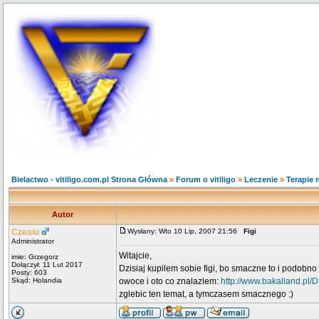
Bielactwo - vitiligo.com.pl Strona Główna
»
Forum o vitiligo
»
Leczenie
»
Terapie 
Autor
Czesiu
Wysłany: Wto 10 Lip, 2007 21:56
Figi
Administrator
Witajcie,
imie: Grzegorz
Dołączył: 11 Lut 2017
Dzisiaj kupilem sobie figi, bo smaczne to i podobn
Posty: 603
Skąd: Holandia
owoce i oto co znalazlem:
http://www.bakalland.pl/
zglebic ten temat, a tymczasem smacznego :)