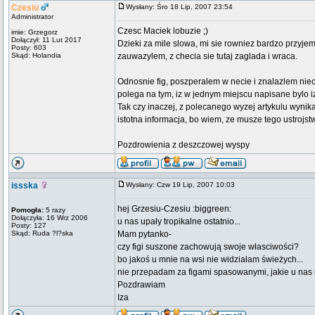
Czesiu
Wysłany: Śro 18 Lip, 2007 23:54
Administrator
Czesc Maciek lobuzie ;)
imie: Grzegorz
Dołączył: 11 Lut 2017
Dzieki za mile slowa, mi sie rowniez bardzo przyje
Posty: 603
Skąd: Holandia
zauwazylem, z checia sie tutaj zaglada i wraca.
Odnosnie fig, poszperalem w necie i znalazlem niec
polega na tym, iz w jednym miejscu napisane bylo 
Tak czy inaczej, z polecanego wyzej artykulu wynik
istotna informacja, bo wiem, ze musze tego ustrojst
Pozdrowienia z deszczowej wyspy
issska
Wysłany: Czw 19 Lip, 2007 10:03
hej Grzesiu-Czesiu :biggreen:
Pomogła:
5 razy
Dołączyła: 16 Wrz 2006
u nas upały tropikalne ostatnio...
Posty: 127
Skąd: Ruda ?l?ska
Mam pytanko-
czy figi suszone zachowują swoje własciwości?
bo jakoś u mnie na wsi nie widziałam świeżych...
nie przepadam za figami spasowanymi, jakie u nas m
Pozdrawiam
Iza