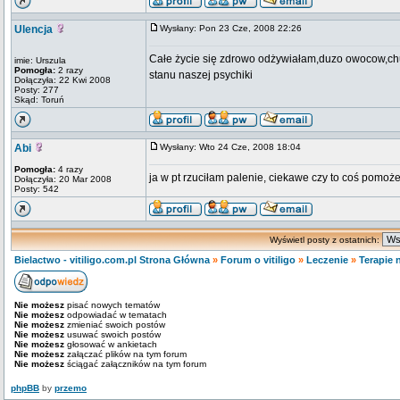
Ulencja
Wysłany: Pon 23 Cze, 2008 22:26
Całe życie się zdrowo odżywiałam,duzo owocow,chu
imie: Urszula
Pomogła:
2 razy
stanu naszej psychiki
Dołączyła: 22 Kwi 2008
Posty: 277
Skąd: Toruń
Abi
Wysłany: Wto 24 Cze, 2008 18:04
Pomogła:
4 razy
ja w pt rzuciłam palenie, ciekawe czy to coś pomoże
Dołączyła: 20 Mar 2008
Posty: 542
Wyświetl posty z ostatnich:
Bielactwo - vitiligo.com.pl Strona Główna
»
Forum o vitiligo
»
Leczenie
»
Terapie 
Nie możesz
pisać nowych tematów
Nie możesz
odpowiadać w tematach
Nie możesz
zmieniać swoich postów
Nie możesz
usuwać swoich postów
Nie możesz
głosować w ankietach
Nie możesz
załączać plików na tym forum
Nie możesz
ściągać załączników na tym forum
phpBB
by
przemo