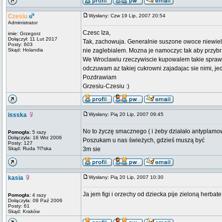
Czesiu
Wysłany: Czw 19 Lip, 2007 20:54
Administrator
Czesc Iza,
imie: Grzegorz
Dołączył: 11 Lut 2017
Tak, zachowuja. Generalnie suszone owoce niewiele 
Posty: 603
Skąd: Holandia
nie zaglebialem. Mozna je namoczyc tak aby przybr
We Wroclawiu rzeczywiscie kupowalem takie sprawso
odczuwam az takiej cukrowni zajadajac sie nimi, jed
Pozdrawiam
Grzesiu-Czesiu :)
issska
Wysłany: Pią 20 Lip, 2007 09:45
No to życzę smacznego ( i żeby działało antyplamow
Pomogła:
5 razy
Dołączyła: 16 Wrz 2006
Poszukam u nas świeżych, gdzieś muszą być
Posty: 127
Skąd: Ruda ?l?ska
3m sie
kasia
Wysłany: Pią 20 Lip, 2007 10:30
Ja jem figi i orzechy od dziecka pije zieloną herbate
Pomogła:
4 razy
Dołączyła: 09 Paź 2006
Posty: 61
Skąd: Kraków