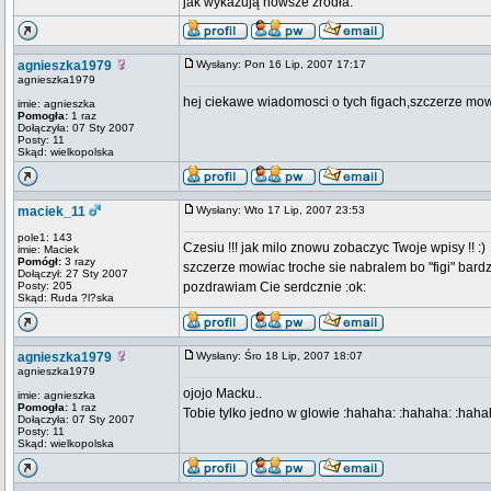
jak wykazują nowsze źródła.
agnieszka1979
Wysłany: Pon 16 Lip, 2007 17:17
agnieszka1979
hej ciekawe wiadomosci o tych figach,szczerze mo
imie: agnieszka
Pomogła:
1 raz
Dołączyła: 07 Sty 2007
Posty: 11
Skąd: wielkopolska
maciek_11
Wysłany: Wto 17 Lip, 2007 23:53
pole1: 143
Czesiu !!! jak milo znowu zobaczyc Twoje wpisy !! :)
imie: Maciek
Pomógł:
3 razy
szczerze mowiac troche sie nabralem bo "figi" bardzi
Dołączył: 27 Sty 2007
Posty: 205
pozdrawiam Cie serdcznie :ok:
Skąd: Ruda ?l?ska
agnieszka1979
Wysłany: Śro 18 Lip, 2007 18:07
agnieszka1979
ojojo Macku..
imie: agnieszka
Pomogła:
1 raz
Tobie tylko jedno w glowie :hahaha: :hahaha: :haha
Dołączyła: 07 Sty 2007
Posty: 11
Skąd: wielkopolska