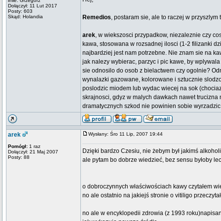
imie: Grzegorz
Dołączył: 11 Lut 2017
Posty: 603
Skąd: Holandia
Remedios
, postaram sie, ale to raczej w przyszlym
arek
, w wiekszosci przypadkow, niezaleznie czy co
kawa, stosowana w rozsadnej ilosci (1-2 filizanki d
najbardziej jest nam potrzebne. Nie znam sie na kaw
jak nalezy wybierac, parzyc i pic kawe, by wplywala
sie odnosilo do osob z bielactwem czy ogolnie? O
wynalazki gazowane, kolorowane i sztucznie slodzo
poslodzic miodem lub wydac wiecej na sok (chociaz 
skrajnosci, gdyz w malych dawkach nawet trucizna mo
dramatycznych szkod nie powinien sobie wyrzadzic, 
arek
Wysłany: Śro 11 Lip, 2007 19:44
Pomógł:
1 raz
Dzięki bardzo Czesiu, nie żebym był jakimś alkohol
Dołączył: 21 Maj 2007
Posty: 88
ale pytam bo dobrze wiedzieć, bez sensu byłoby lec
o dobroczynnych właściwościach kawy czytałem wielo
no ale ostatnio na jakiejś stronie o vitiligo przeczy
no ale w encyklopedii zdrowia (z 1993 roku)napisan