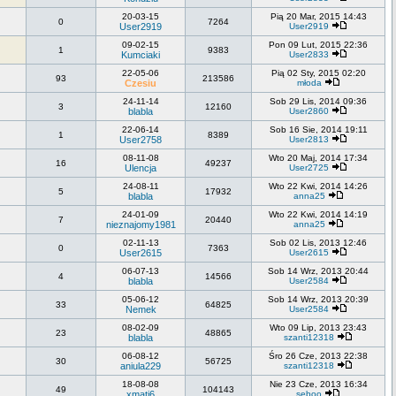
20-03-15
Pią 20 Mar, 2015 14:43
0
7264
User2919
User2919
09-02-15
Pon 09 Lut, 2015 22:36
1
9383
Kumciaki
User2833
22-05-06
Pią 02 Sty, 2015 02:20
93
213586
Czesiu
młoda
24-11-14
Sob 29 Lis, 2014 09:36
3
12160
blabla
User2860
22-06-14
Sob 16 Sie, 2014 19:11
1
8389
User2758
User2813
08-11-08
Wto 20 Maj, 2014 17:34
16
49237
Ulencja
User2725
24-08-11
Wto 22 Kwi, 2014 14:26
5
17932
blabla
anna25
24-01-09
Wto 22 Kwi, 2014 14:19
7
20440
nieznajomy1981
anna25
02-11-13
Sob 02 Lis, 2013 12:46
0
7363
User2615
User2615
06-07-13
Sob 14 Wrz, 2013 20:44
4
14566
blabla
User2584
05-06-12
Sob 14 Wrz, 2013 20:39
33
64825
Nemek
User2584
08-02-09
Wto 09 Lip, 2013 23:43
23
48865
blabla
szanti12318
06-08-12
Śro 26 Cze, 2013 22:38
30
56725
aniula229
szanti12318
18-08-08
Nie 23 Cze, 2013 16:34
49
104143
xmati6
seboo