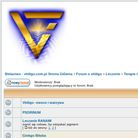
Bielactwo - vitiligo.com.pl Strona Główna
»
Forum o vitiligo
»
Leczenie
»
Terapie 
Moderatorzy: Brak
Użytkownicy przeglądający to forum: Brak
Vitiligo -owoce i warzywa
PSORINUM
Leczenie RANAMI
zranić się celowo, by odzyskać pigment
[
Idź do strony:
1
,
2
]
Ginkgo Biloba