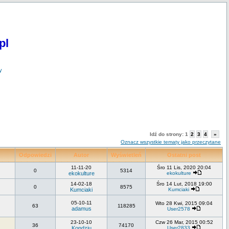
pl
y
Idź do strony:
1
2
3
4
»
Oznacz wszystkie tematy jako przeczytane
Odpowiedzi
Autor
Wyświetleń
Ostatni post
11-11-20
Śro 11 Lis, 2020 20:04
0
5314
ekokulture
ekokulture
14-02-18
Śro 14 Lut, 2018 19:00
0
8575
Kumciaki
Kumciaki
05-10-11
Wto 28 Kwi, 2015 09:04
63
118285
adamus
User2578
23-10-10
Czw 26 Mar, 2015 00:52
36
74170
Kondziu
User2833