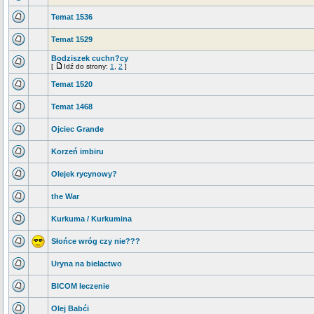
Temat 1536
Temat 1529
Bodziszek cuchn?cy
[
Idź do strony:
1
,
2
]
Temat 1520
Temat 1468
Ojciec Grande
Korzeń imbiru
Olejek rycynowy?
the War
Kurkuma / Kurkumina
Słońce wróg czy nie???
Uryna na bielactwo
BICOM leczenie
Olej Babći