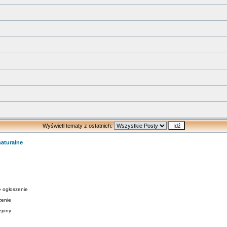
Wyświetl tematy z ostatnich:
naturalne
 ogłoszenie
zenie
ejony