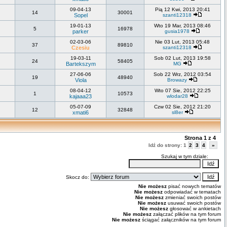
09-04-13
Pią 12 Kwi, 2013 20:41
14
30001
Sopel
szanti12318
19-01-13
Wto 19 Mar, 2013 08:46
5
16978
parker
gusia1978
02-03-06
Nie 03 Lut, 2013 05:48
37
89810
Czesiu
szanti12318
19-03-11
Sob 02 Lut, 2013 19:58
24
58405
Bartekszym
MG
27-06-06
Sob 22 Wrz, 2012 03:54
19
48940
Viola
Browazy
08-04-12
Wto 07 Sie, 2012 22:25
1
10573
kajaaa23
wlodar28
05-07-09
Czw 02 Sie, 2012 21:20
12
32848
xmati6
sl8er
Strona
1
z
4
Idź do strony:
1
2
3
4
»
Szukaj w tym dziale:
Skocz do:
Nie możesz
pisać nowych tematów
Nie możesz
odpowiadać w tematach
Nie możesz
zmieniać swoich postów
Nie możesz
usuwać swoich postów
Nie możesz
głosować w ankietach
Nie możesz
załączać plików na tym forum
Nie możesz
ściągać załączników na tym forum