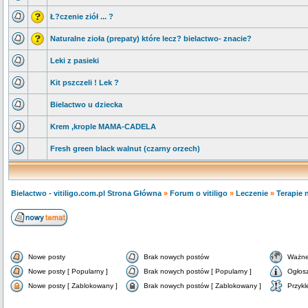
Ł?czenie ziół ... ?
Naturalne zioła (prepaty) które lecz? bielactwo- znacie?
Leki z pasieki
Kit pszczeli ! Lek ?
Bielactwo u dziecka
Krem ,krople MAMA-CADELA
Fresh green black walnut (czarny orzech)
Bielactwo - vitiligo.com.pl Strona Główna
»
Forum o vitiligo
»
Leczenie
»
Terapie 
Nowe posty
Brak nowych postów
Ważne
Nowe posty [ Popularny ]
Brak nowych postów [ Popularny ]
Ogłos
Nowe posty [ Zablokowany ]
Brak nowych postów [ Zablokowany ]
Przykl