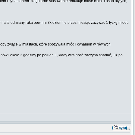
odem i cynamonem. Regularne stosowanie redukuje masę ciała u osób otyłych,
y na te odmiany raka powinni 3x dziennie przez miesiąc zażywać 1 łyżkę miodu
soby żyjące w miastach, które spożywają miód i cynamon w równych
ów i około 3 godziny po południu, kiedy witalność zaczyna spadać, już po