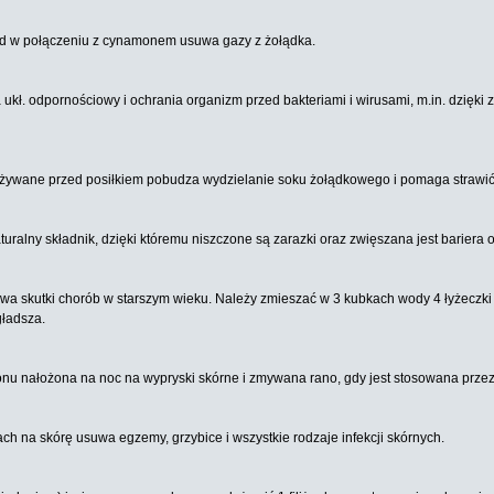
ód w połączeniu z cynamonem usuwa gazy z żołądka.
ł. odpornościowy i ochrania organizm przed bakteriami i wirusami, m.in. dzięki
żywane przed posiłkiem pobudza wydzielanie soku żołądkowego i pomaga strawić 
ralny składnik, dzięki któremu niszczone są zarazki oraz zwięszana jest bariera 
a skutki chorób w starszym wieku. Należy zmieszać w 3 kubkach wody 4 łyżeczki 
gładsza.
monu nałożona na noc na wypryski skórne i zmywana rano, gdy jest stosowana prze
 na skórę usuwa egzemy, grzybice i wszystkie rodzaje infekcji skórnych.