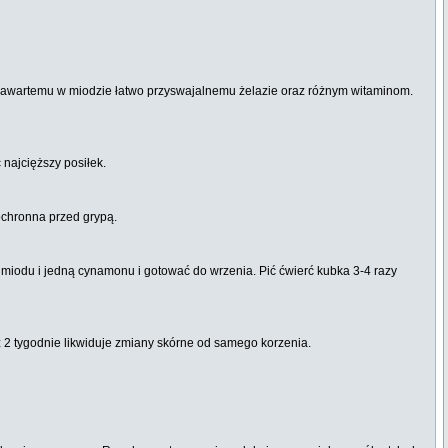
 zawartemu w miodzie łatwo przyswajalnemu żelazie oraz różnym witaminom.
najcięższy posiłek.
ochronna przed grypą.
miodu i jedną cynamonu i gotować do wrzenia. Pić ćwierć kubka 3-4 razy
z 2 tygodnie likwiduje zmiany skórne od samego korzenia.