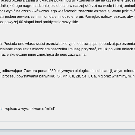
procesu przetwarzania w układzie pokarmowym - zamienia się na czysta energię, z
nik), którego nagromadzenie jest obecne w naszej skórze) na wodę i tlen), aminokwa
i wypić na czczo - wówczas jego właściwości znacznie wzrastają. Warto jeść miód 
at i jestem pewien, że m.in. on daje mi dużo energii. Pamiętać należy jeszcze, a
st powyżej 60 stopni traci praktycznie wszystkie.
ka. Posiada ono właściwości przeciwbakteryjne, odtruwające, pobudzające przemia
ałanie kapsułek z mleczkiem pszczelim i muszę przyznać, że już po kilku dniach 
a razie skutecznie mnie zniechęca do jego zażywania.
 odtruwające. Zawiera ponad 250 aktywnych biologicznie substancji, w tym minerał
 procesu powstawania barwnika): Si, Mn, Cu, Zn, Se, I, Ca, Mg oraz witaminy, m.in.:
ich
, wpisać w wyszukiwarce 'miód'