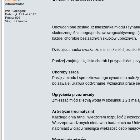
Czesiu
Administrator
imie: Grzegorz
Dołączył: 11 Lut 2017
Posty: 603
Skąd: Holandia
Udowodnione zostało, iż mieszanka miodu i cynamo
skutecznego/istotnego/podstawowego/aktywnego (co
każdej chorobie bez żadnych skutków ubocznych.
Dzisiejsza nauka uważa, że mimo, iż miód jest sło
Poniżej znajduje się lista chorób i przypadłości,
Choroby serca
Pastę z miodu i sproszkowanego cynamonu należy r
po zawale. Ułatwia oddychanie, wzmacnia pracę serca 
Ugryzienia przez owady
Zmieszać miód z letnią wodą w stosunku 1:2 z mał
Artretyzm (reumatyzm)
Każdego dnia rano i wieczorem rozpuścić 2 łyżeczk
W przeprowadzonych niedawno badaniach na Uniwers
natomiast w ciągu miesiąca większość osób mając
Wypadanie włosów