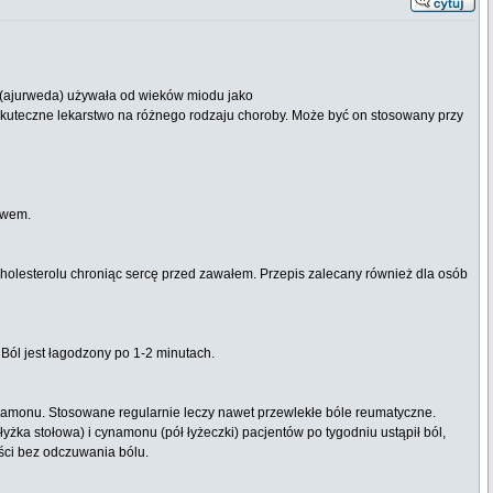
 (ajurweda) używała od wieków miodu jako
kuteczne lekarstwo na różnego rodzaju choroby. Może być on stosowany przy
twem.
olesterolu chroniąc sercę przed zawałem. Przepis zalecany również dla osób
ól jest łagodzony po 1-2 minutach.
cynamonu. Stosowane regularnie leczy nawet przewlekłe bóle reumatyczne.
 stołowa) i cynamonu (pół łyżeczki) pacjentów po tygodniu ustąpił ból,
ci bez odczuwania bólu.