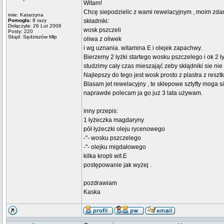
Witam!
Chcę siepodzielic z wami rewelacyjnym , moim zda
imie: Katarzyna
Pomogła:
8 razy
składniki:
Dołączyła: 26 Lut 2006
wosk pszczeli
Posty: 220
Skąd: Sędziszów Młp
oliwa z oliwek
i wg uznania. witamina E i olejek zapachwy.
Bierzemy 2 łyżki startego wosku pszczelego i ok 2 
studzimy cały czas mieszająć zeby skłądniki sie ni
Najlepszy do tego jest wosk prosto z plastra z resz
Blasam jet rewelacyjny , te sklepowe sztyfty moga 
naprawde polecam ja go już 3 lata używam.
inny przepis:
1 łyżeczka magdaryny
pół łyżeczki oleju rycenowego
-"- wosku pszczelego
-"- olejku migdałowego
kilka kropli wit.E
postępowanie jak wyżej .
pozdrawiam
Kaska