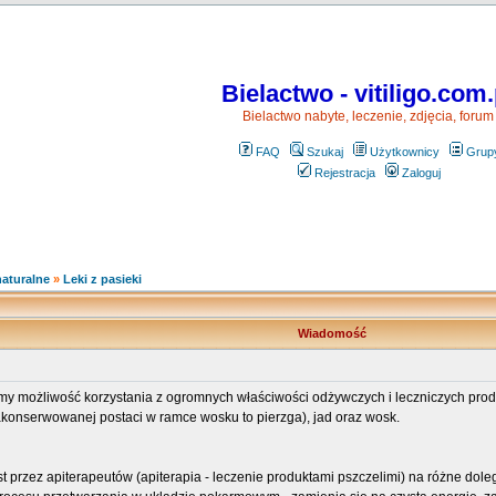
Bielactwo - vitiligo.com.
Bielactwo nabyte, leczenie, zdjęcia, forum
FAQ
Szukaj
Użytkownicy
Grup
Rejestracja
Zaloguj
naturalne
»
Leki z pasieki
Wiadomość
amy możliwość korzystania z ogromnych właściwości odżywczych i leczniczych pro
 zakonserwowanej postaci w ramce wosku to pierzga), jad oraz wosk.
t przez apiterapeutów (apiterapia - leczenie produktami pszczelimi) na różne dole