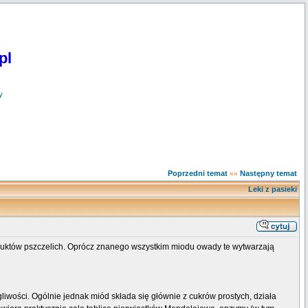
pl
y
Poprzedni temat
Następny temat
«»
Leki z pasieki
duktów pszczelich. Oprócz znanego wszystkim miodu owady te wytwarzają
gliwości. Ogólnie jednak miód składa się głównie z cukrów prostych, działa