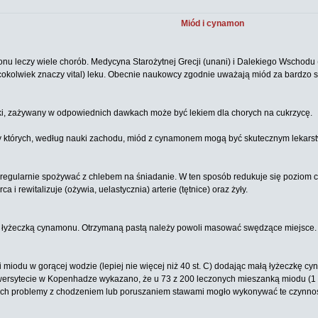
Miód i cynamon
nu leczy wiele chorób. Medycyna Starożytnej Grecji (unani) i Dalekiego Wschodu
kolwiek znaczy vital) leku. Obecnie naukowcy zgodnie uważają miód za bardzo s
dki, zażywany w odpowiednich dawkach może być lekiem dla chorych na cukrzycę.
 przy których, według nauki zachodu, miód z cynamonem mogą być skutecznym lekars
egularnie spożywać z chlebem na śniadanie. W ten sposób redukuje się poziom ch
i rewitalizuje (ożywia, uelastycznia) arterie (tętnice) oraz żyły.
ą łyżeczką cynamonu. Otrzymaną pastą należy powoli masować swędzące miejsce. B
i miodu w gorącej wodzie (lepiej nie więcej niż 40 st. C) dodając małą łyżeczkę 
ytecie w Kopenhadze wykazano, że u 73 z 200 leczonych mieszanką miodu (1 łyżka
ych problemy z chodzeniem lub poruszaniem stawami mogło wykonywać te czynnoś