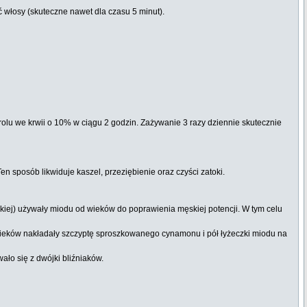
ć włosy (skuteczne nawet dla czasu 5 minut).
rolu we krwii o 10% w ciągu 2 godzin. Zażywanie 3 razy dziennie skutecznie
en sposób likwiduje kaszel, przeziębienie oraz czyści zatoki.
kiej) używały miodu od wieków do poprawienia męskiej potencji. W tym celu
 wieków nakładały szczyptę sproszkowanego cynamonu i pół łyżeczki miodu na
ło się z dwójki bliźniaków.