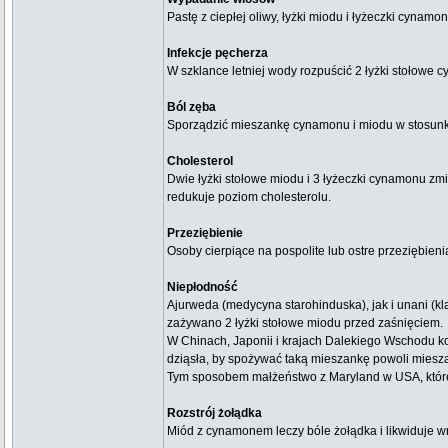
Pastę z ciepłej oliwy, łyżki miodu i łyżeczki cyna
Infekcje pęcherza
W szklance letniej wody rozpuścić 2 łyżki stołowe 
Ból zęba
Sporządzić mieszankę cynamonu i miodu w stosunku 
Cholesterol
Dwie łyżki stołowe miodu i 3 łyżeczki cynamonu zmi
redukuje poziom cholesterolu.
Przeziębienie
Osoby cierpiące na pospolite lub ostre przeziębieni
Niepłodność
Ajurweda (medycyna starohinduska), jak i unani (k
zażywano 2 łyżki stołowe miodu przed zaśnięciem.
W Chinach, Japonii i krajach Dalekiego Wschodu ko
dziąsła, by spożywać taką mieszankę powoli mieszaj
Tym sposobem małżeństwo z Maryland w USA, które p
Rozstrój żołądka
Miód z cynamonem leczy bóle żołądka i likwiduje w