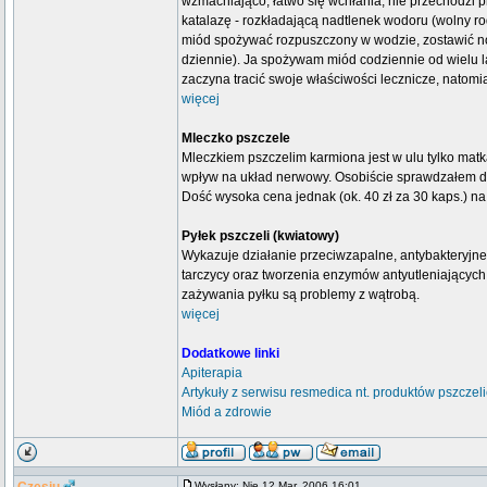
wzmacniająco, łatwo się wchłania, nie przechodzi 
katalazę - rozkładającą nadtlenek wodoru (wolny rod
miód spożywać rozpuszczony w wodzie, zostawić noc 
dziennie). Ja spożywam miód codziennie od wielu l
zaczyna tracić swoje właściwości lecznicze, natomia
więcej
Mleczko pszczele
Mleczkiem pszczelim karmiona jest w ulu tylko mat
wpływ na układ nerwowy. Osobiście sprawdzałem dzi
Dość wysoka cena jednak (ok. 40 zł za 30 kaps.) n
Pyłek pszczeli (kwiatowy)
Wykazuje działanie przeciwzapalne, antybakteryjne,
tarczycy oraz tworzenia enzymów antyutleniających i
zażywania pyłku są problemy z wątrobą.
więcej
Dodatkowe linki
Apiterapia
Artykuły z serwisu resmedica nt. produktów pszczel
Miód a zdrowie
Wysłany: Nie 12 Mar, 2006 16:01