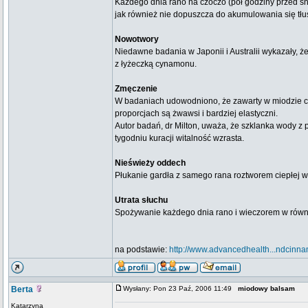
Każdego dnia rano na czoczo (pół godziny przed ś
jak również nie dopuszcza do akumulowania się tłu
Nowotwory
Niedawne badania w Japonii i Australii wykazały, 
z łyżeczką cynamonu.
Zmęczenie
W badaniach udowodniono, że zawarty w miodzie cu
proporcjach są żwawsi i bardziej elastyczni.
Autor badań, dr Milton, uważa, że szklanka wody z
tygodniu kuracji witalność wzrasta.
Nieświeży oddech
Płukanie gardła z samego rana roztworem ciepłej w
Utrata słuchu
Spożywanie każdego dnia rano i wieczorem w równ
na podstawie:
http://www.advancedhealth...ndcinn
Berta
Wysłany: Pon 23 Paź, 2006 11:49
miodowy balsam
Katarzyna