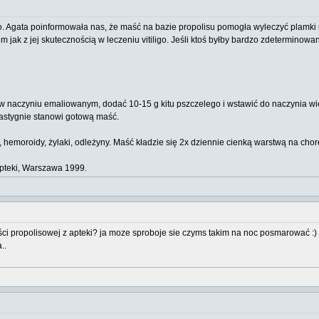
ego. Agata poinformowała nas, że maść na bazie propolisu pomogła wyleczyć plamki
jak z jej skutecznością w leczeniu vitiligo. Jeśli ktoś byłby bardzo zdeterminowany
ić w naczyniu emaliowanym, dodać 10-15 g kitu pszczelego i wstawić do naczynia w
zastygnie stanowi gotową maść.
hemoroidy, żylaki, odleżyny. Maść kładzie się 2x dziennie cienką warstwą na cho
apteki, Warszawa 1999.
ci propolisowej z apteki? ja moze sproboje sie czyms takim na noc posmarować :) a
..