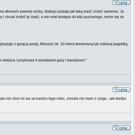
 na dłoniach pewnej osoby, dlatego podaję jak taką maść zrobić samemu. Ja
 i chciał zrobić tę maść, a nie miał dostępu do kitu pszczelego, może się ze
iększego z gorącą wodą. Mieszać ok. 10 minut drewnianą lub szklaną bagietką.
re miejsca i przykrywa 4 warstwami gazy i bandażem."
le nie chce mi sie za bardzo tego robic, zreszta nie mam z czego ..ale kiedys