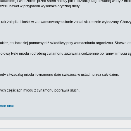
niadaniem) i wieczorem przed snem należy pić 1 filiżankę zagotowanej wody z mi
szczu nawet w przypadku wysokokalorycznej diety.
że rak żołądka i kości w zaawansowanym stanie został skutecznie wyleczony. Chorz
kier jest bardziej pomocny niż szkodliwy przy wzmacnianiu organizmu. Starsze o
 połową łyżki miodu i odrobiną cynamonu zażywana codziennie po rannym myciu zęb
ody z łyżeczką miodu i cynamonu daje świeżość w ustach przez cały dzień.
ych częściach miodu z cynamonu poprawia słuch.
amon.html