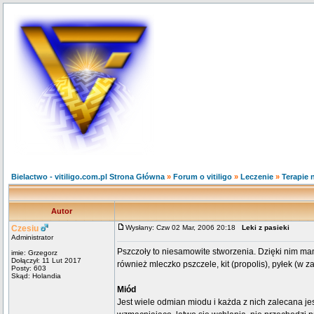
Bielactwo - vitiligo.com.pl Strona Główna
»
Forum o vitiligo
»
Leczenie
»
Terapie 
Autor
Czesiu
Wysłany: Czw 02 Mar, 2006 20:18
Leki z pasieki
Administrator
Pszczoły to niesamowite stworzenia. Dzięki nim m
imie: Grzegorz
Dołączył: 11 Lut 2017
również mleczko pszczele, kit (propolis), pyłek (w
Posty: 603
Skąd: Holandia
Miód
Jest wiele odmian miodu i każda z nich zalecana jes