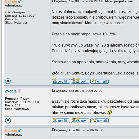
Czesiu
Wysłany: Śro 08 Lis, 2006 20:41
Maść propolisowa
Administrator
Na ostatnim czacie pojawił się temat kitu pszczel
imie: Grzegorz
Dołączył: 11 Lut 2017
jeszcze tego sposobu nie próbowałem, więc nie wiem 
Posty: 603
Skąd: Holandia
mną skontaktować. Mam trochę w zapasie.
Przepis na maść propolisową 10-15%
"70 g eurycyny lub wazeliny i 20 g lanoliny roztop
Przecedzić przez podwójną gazę do słoiczka, gdy 
Stosowana na oparzenia, odmrożenia, rany, wrzody, 
Źródło: Jan Schulz, Edyta Uberhuber, Leki z bożej 
Zygcia
Wysłany: Śro 08 Lis, 2006 22:29
Pomogła:
7 razy
a czym sie rozni taka maść z kitu pszczelego od maś
Dołączyła: 22 Cze 2006
Posty: 153
miałam propolisawa masc, jakies grosze kosztowała
Skąd: Warszawa
hhm w sumie mozna sprobować
Czesiu
Wysłany: Czw 09 Lis, 2006 09:50
Administrator