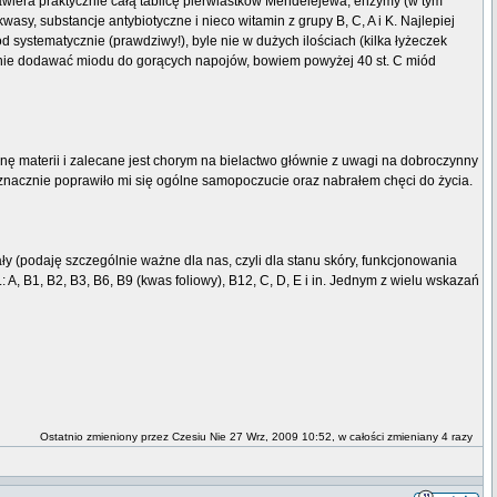
awiera praktycznie całą tablicę pierwiastków Mendelejewa, enzymy (w tym
sy, substancje antybiotyczne i nieco witamin z grupy B, C, A i K. Najlepiej
systematycznie (prawdziwy!), byle nie w dużych ilościach (kilka łyżeczek
by nie dodawać miodu do gorących napojów, bowiem powyżej 40 st. C miód
nę materii i zalecane jest chorym na bielactwo głównie z uwagi na dobroczynny
znacznie poprawiło mi się ogólne samopoczucie oraz nabrałem chęci do życia.
y (podaję szczególnie ważne dla nas, czyli dla stanu skóry, funkcjonowania
 A, B1, B2, B3, B6, B9 (kwas foliowy), B12, C, D, E i in. Jednym z wielu wskazań
Ostatnio zmieniony przez Czesiu Nie 27 Wrz, 2009 10:52, w całości zmieniany 4 razy