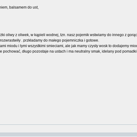
niem, balsamem do ust,
łyżki oliwy z oliwek, w kąpieli wodnej, tzn. nasz pojemik wstwiamy do innego z go
e rozwrastwiły . przkładamy do małego pojemniczka i gotowe.
tkami miodu i tymi wszystkimi smieciami, ale jak mamy czysty wosk to dodajemy mio
sie pochować, długo pozostaje na ustach i ma neutralny smak, idelany pod pomadki