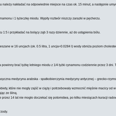
monu należy nakładać na odpowiednie miejsce na czas ok. 15 minut, a następnie umy
cynamonu i 1 łyżeczkę miodu. Wypity roztwór niszczy zarazki w pęcherzu.
1:5 i przykładać na bolący ząb 3 razy dziennie, aż do ustąpienia bólu.
eszane w 16 uncjach (ok. 0.5 litra, 1 uncja=0.0284 l) wody obniża poziom choleste
a powinny brać łyżkę letniego miodu z 1/4 łyżki cynamonu codziennie przez 3 dni. T
lasyczna medycyna arabska - spatkobierczynia medycyny antycznej – grecko-rzyms
biety, które nie mogły zajść w ciążę i potrzebowały wzmocnić mięśnie macicy od
ąc ze śliną.
rzez 14 lat nie mogło doczekać się potomstwa, po kilku miesiącach kuracji radowa
rzody.