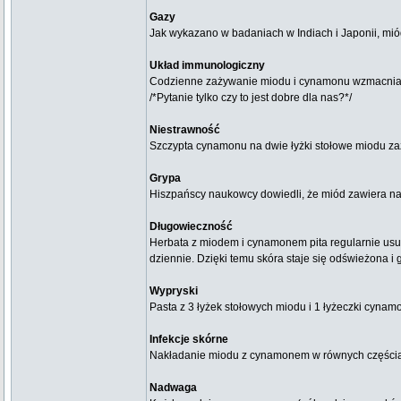
Gazy
Jak wykazano w badaniach w Indiach i Japonii, mi
Układ immunologiczny
Codzienne zażywanie miodu i cynamonu wzmacnia uk
/*Pytanie tylko czy to jest dobre dla nas?*/
Niestrawność
Szczypta cynamonu na dwie łyżki stołowe miodu za
Grypa
Hiszpańscy naukowcy dowiedli, że miód zawiera natu
Długowieczność
Herbata z miodem i cynamonem pita regularnie usuw
dziennie. Dzięki temu skóra staje się odświeżona i 
Wypryski
Pasta z 3 łyżek stołowych miodu i 1 łyżeczki cyna
Infekcje skórne
Nakładanie miodu z cynamonem w równych częściach
Nadwaga