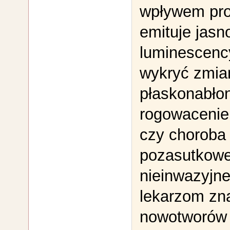
wpływem pro
emituje jasn
luminescenc
wykryć zmian
płaskonabło
rogowacenie
czy choroba 
pozasutkowej
nieinwazyjne
lekarzom zn
nowotworów 