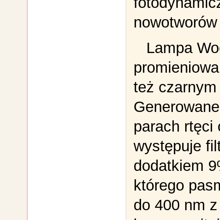
fotodynamicz
nowotworów 
Lampa Woo
promieniowan
też czarnym
Generowane 
parach rtęci
występuje fi
dodatkiem 9%
którego pas
do 400 nm 