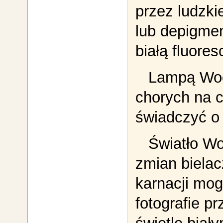
przez ludzki
lub depigmen
białą fluores
Lampą Woo
chorych na 
świadczyć o 
Światło W
zmian bielac
karnacji mo
fotografie p