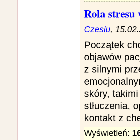
Rola stresu 
Czesiu
, 15.02
Początek cho
objawów pacj
z silnymi pr
emocjonalny
skóry, takimi
stłuczenia, 
kontakt z ch
Wyświetleń:
1