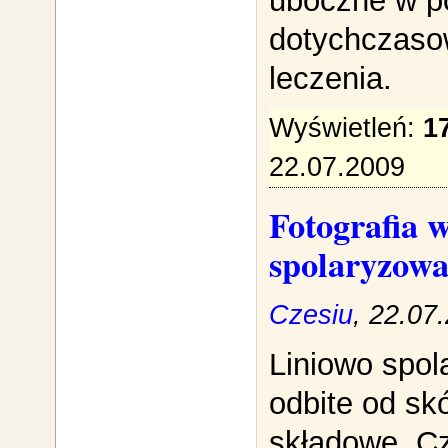
uboczne w p
dotychczaso
leczenia.
Wyświetleń:
1
22.07.2009
Fotografia w
spolaryzow
Czesiu
, 22.07
Liniowo spol
odbite od sk
składowe. Cz