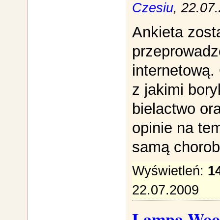
Czesiu
, 22.07
Ankieta zost
przeprowadz
internetową.
z jakimi bory
bielactwo or
opinie na te
samą chorob
Wyświetleń:
1
22.07.2009
Lampa Woo