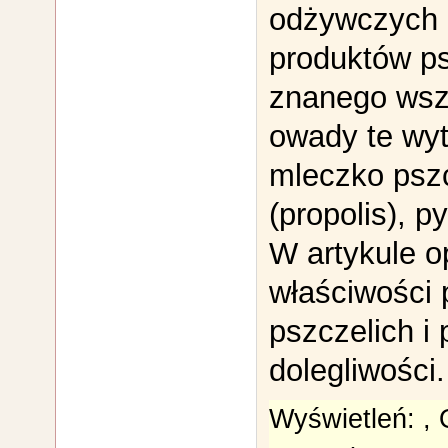
odżywczych i
produktów ps
znanego wsz
owady te wyt
mleczko pszc
(propolis), p
W artykule o
właściwości
pszczelich i
dolegliwości.
Wyświetleń:
,