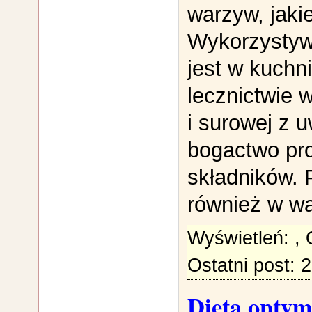
warzyw, jaki
Wykorzystyw
jest w kuchn
lecznictwie 
i surowej z 
bogactwo pr
składników. 
również w wal
Wyświetleń:
,
Ostatni post: 
Dieta optym