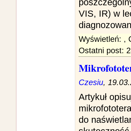
poszczególn
VIS, IR) w le
diagnozowaniu
Wyświetleń:
,
Ostatni post: 
Mikrofotote
Czesiu
, 19.03
Artykuł opisu
mikrofototer
do naświetla