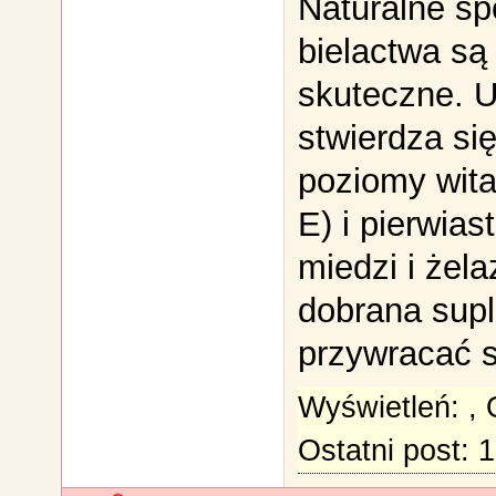
Naturalne sp
bielactwa są
skuteczne. U 
stwierdza si
poziomy wita
E) i pierwias
miedzi i żel
dobrana sup
przywracać s
Wyświetleń:
,
Ostatni post: 