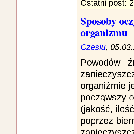
Ostatni post: 
Sposoby ocz
organizmu
Czesiu
, 05.03
Powodów i ź
zanieczyszc
organiźmie je
począwszy o
(jakość, iloś
poprzez biern
zanieczyszc