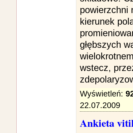
powierzchni 
kierunek pola
promieniowan
głębszych wa
wielokrotnem
wstecz, prze
zdepolaryzo
Wyświetleń:
9
22.07.2009
Ankieta viti