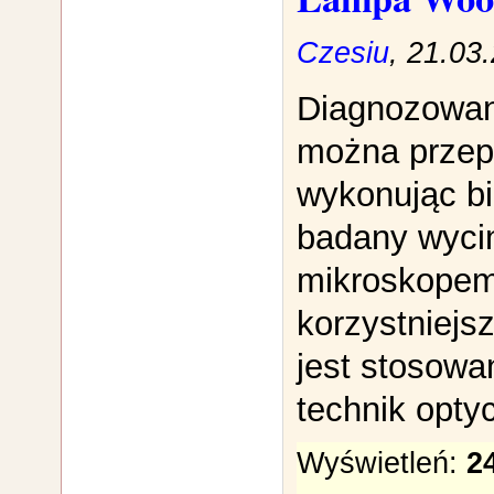
Czesiu
, 21.03
Diagnozowan
można przep
wykonując bi
badany wyci
mikroskopem
korzystniejs
jest stosowa
technik opty
Wyświetleń:
2