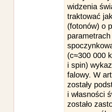
widzenia świ
traktować ja
(fotonów) o
parametrach
spoczynkowa
(c≈300 000 k
i spin) wyka
falowy. W ar
zostały pod
i własności 
zostało zast