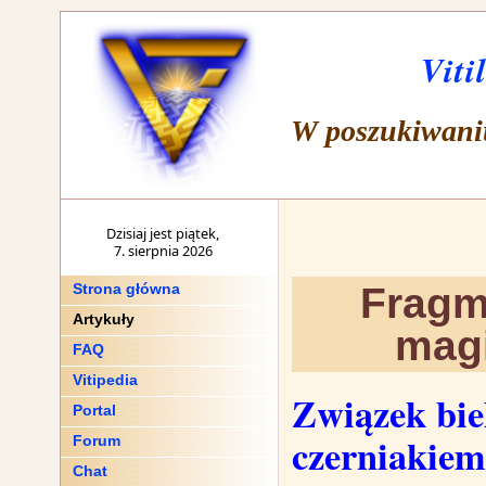
Viti
W poszukiwani
Dzisiaj jest piątek,
7. sierpnia 2026
Fragm
Strona główna
Artykuły
magi
FAQ
Vitipedia
Związek bie
Portal
czerniakie
Forum
Chat