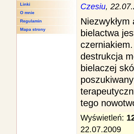
Linki
Czesiu
, 22.07
O mnie
Niezwykłym
Regulamin
Mapa strony
bielactwa je
czerniakiem
destrukcja 
bielaczej skó
poszukiwany
terapeutycz
tego nowotw
Wyświetleń:
1
22.07.2009