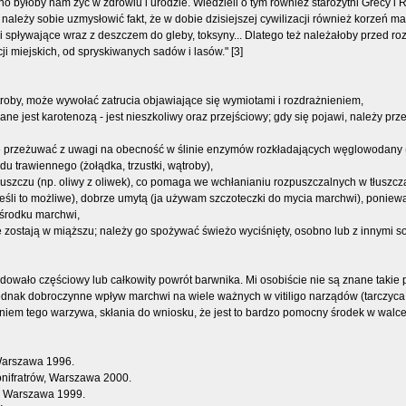
 byłoby nam żyć w zdrowiu i urodzie. Wiedzieli o tym również starożytni Grecy i Rz
leży sobie uzmysłowić fakt, że w dobie dzisiejszej cywilizacji również korzeń ma
ów i spływające wraz z deszczem do gleby, toksyny... Dlatego też należałoby przed 
 miejskich, od spryskiwanych sadów i lasów." [3]
oby, może wywołać zatrucia objawiające się wymiotami i rozdrażnieniem,
wane jest karotenozą - jest nieszkoliwy oraz przejściowy; gdy się pojawi, należy 
e przeżuwać z uwagi na obecność w ślinie enzymów rozkładających węglowodany 
u trawiennego (żołądka, trzustki, wątroby),
łuszczu (np. oliwy z oliwek), co pomaga we wchłanianiu rozpuszczalnych w tłuszcza
jeśli to możliwe), dobrze umytą (ja używam szczoteczki do mycia marchwi), poniew
 środku marchwi,
re zostają w miąższu; należy go spożywać świeżo wyciśnięty, osobno lub z innym
odowało częściowy lub całkowity powrót barwnika. Mi osobiście nie są znane taki
nak dobroczynne wpływ marchwi na wiele ważnych w vitiligo narządów (tarczyca, w
iem tego warzywa, skłania do wniosku, że jest to bardzo pomocny środek w walce 
Warszawa 1996.
onifratrów, Warszawa 2000.
i, Warszawa 1999.