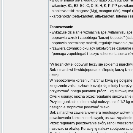
- w 88% składa się z wody, ponadto 0.2% stanowi t
- witaminy: B1, B2, B6, C, D, E, H, K, P ,PP, prowita
- biopierwiastki: magnez (Mg), mangan (Mn), wapń (C
- karotenoidy (beta-karoten, alfa-karoten, luteina i 
Zastosowanie
- wykazuje działanie wzmacniające, witaminizując
- poprawia wzrok i zapobiega "kurzej ślepocie" (sła
- poprawia przemianę materii, reguluje trawienie, w
- "zawiera czynnik blokujący rakotwórcze działanie 
- "pomaga zapobiegać i leczyć schorzenia serca równ
"W lecznictwie lodowym leczy się sokiem z marchwi
Sok z marchwi likwidujeponadto ślepotę kurzą tzn. 
ustroju.
W niepozornym korzeniu marchwi kryją się potężne si
zmęczenie znika, człowiek czuje się młody i spręż
przyjmować innego pokarmu prócz 1 kg surowej ma
Owsiki usunąć można przez regularne spożywanie 
Przy biegunkach u niemowląt należy utrzeć 1/2 kg 
następnie stopniowo podawać mleko.
Sok z marchwi zawiera wywiera regulujący wpływ n
powstawaniu kamieni nerkowych, usuwa zapalenie za
Przez regularny pędzlowanie skóry rano i wieczore
nasować ja oliwką. Kurację tę należy spotęgować p