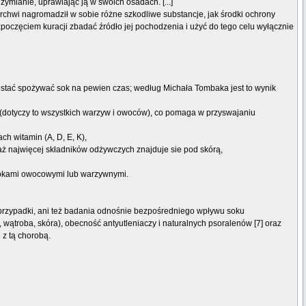
ymianie, uprawiając ją w swoich osadach. [...]
rchwi nagromadził w sobie różne szkodliwe substancje, jak środki ochrony
rozpoczęciem kuracji zbadać źródło jej pochodzenia i użyć do tego celu wyłącznie
przestać spożywać sok na pewien czas; według Michała Tombaka jest to wynik
(dotyczy to wszystkich warzyw i owoców), co pomaga w przyswajaniu
ch witamin (A, D, E, K),
aż najwięcej składników odżywczych znajduje sie pod skórą,
i sokami owocowymi lub warzywnymi.
e przypadki, ani też badania odnośnie bezpośredniego wpływu soku
ątroba, skóra), obecność antyutleniaczy i naturalnych psoralenów [7] oraz
z tą chorobą.