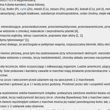
łuszcz i 0.2% węglowodany,
mina A (beta-karoten), kwas foliowy,
a), fosfor (P),
cynk
(Zn), miedź (Cu), żelazo (Fe), potas (K), kobalt (Co), jod (I), mo
zeaksantynę), związki białkowe, substancje insulinopodobne, octan choliny, olejki et
e, mineralizujące, przeciwskurczowe, przeciwmiażdżycowe, przeciwanemiczne, prz
be widzenie o zmroku), katarakcie i zwyrodnieniu plamki [4],
zmacnia wątrobę, włosy i paznokcie, poprawia stan skóry [1, 2],
dymu tytoniowego" [1],
ież dlatego, że jest bogata w pektynian wapnia, rozpuszczalny błonnik, który obni
 niemoc płciową, poza tym ma zastosowanie przy schorzeniach skórnych: owrzodzen
słabe widzenie o zmroku, leczy niedokrwistość, choroby układu sercowo-naczyniow
ły lecznicze, które oczyszczając i odkwaszają organizm. Ludzie anemiczni, pijący 
ysty. Sole potasowe i karoteny zawarte w marchwi mają działanie przeciwrobaczne:
rchwi.
na czczo i wieczorem przed udaniem się na spoczynek 1-2 marchewek.
marchwi i gotować ją w 1 l wody przez godzinę. Przetrzeć przez sito i uzupełnić 
a wydzielanie soków trawiennych żołądka: podwyższa zaniżone wartości kwasu so
tok, leczy nadczynność tarczycy (m.in. chorobę Basedowa) Sok z marchwi zalecany
m świeżo wyciśniętym sokiem z marchwi można jej nadać jasnobrązowy kolor, tak,
iciem 1-2 szklanek soku dziennie.