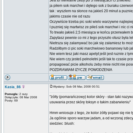
Jest to nierealne żeby po 3 miesiącach ci zniknelo.
ja piłem sok marchwi i dętego sok z buraku czerwo
tak : wyszlem na słonce na jakieś 20 minut a puznie
jakims czasie nie od razu
Oczywiście trzeba pic soki wielo warzywne najlepie
I puzniej się martwisz ze piłeś sok marchwi i nic ci
To trwało jakieś 2,5 miesiąca w końcu przerwałem b
Zapytasz pewnie co mi z tego przyszło otusz była l
Nietrsza się załamywać bo jak się załamiesz to moż
Radziłbym ci pic soki marchwiowo bananowy lub jabł
Nie wiem tesz jaki masz apetyt jeśli jest ruznie z t
Nie wiem czy jesteś pełnoletni jeśli tak to czasie p
propagować picie alkoholu żeby mnie nicht nie p
POZDRAWIAM IZYCZE POWODZENIA
Kasia_86
Wysłany: Sob 08 Mar, 2008 00:51
Pomogła:
2 razy
"żółty (pomarańczowy) kolor skóry - stan taki nazy
Dołączyła: 08 Mar 2008
Posty: 69
usuwania przez skórę toksyn o takim zabarwieniu"
Hmm wniosuje z tego, że kolor żółty pojawi się nie 
Ja ogólnie sporo warzyw jadam, a od wczoraj zde
siedziec :blush: