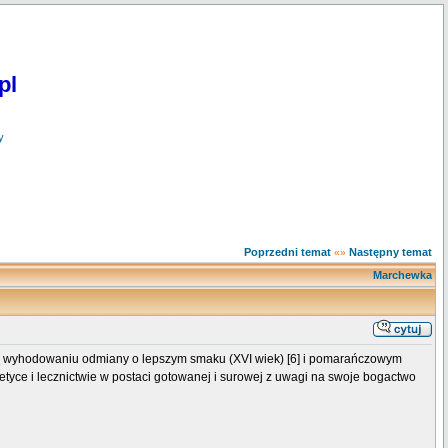
pl
y
Poprzedni temat
Następny temat
«»
Marchewka
 po wyhodowaniu odmiany o lepszym smaku (XVI wiek) [6] i pomarańczowym
smetyce i lecznictwie w postaci gotowanej i surowej z uwagi na swoje bogactwo