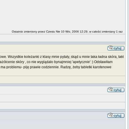
Ostatnio zmieniony przez Czesiu Nie 10 Wrz, 2006 12:29, w całości zmieniany 1 raz
e. Wszystkie koleżanki z klasy mnie pytały, skąd u mnie taka ładna skóra, taki
łcenie skóry , co nie wyglądało bynajmniej 'apetycznie' :) Odstawiłam
e ma problemu- piję prawie codziennie. Radzę, żeby tabletki karotenowe