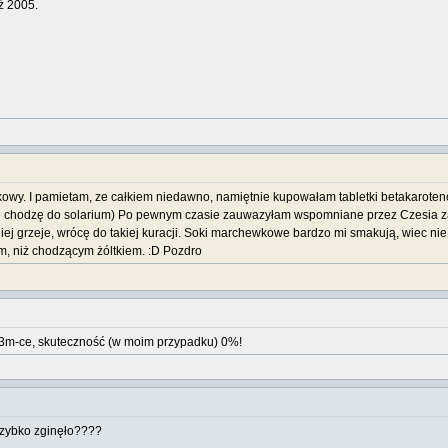
ź 2005.
wkowy. I pamietam, ze całkiem niedawno, namiętnie kupowałam tabletki betakarotenow
ie chodzę do solarium) Po pewnym czasie zauwazyłam wspomniane przez Czesia zażó
iej grzeje, wrócę do takiej kuracji. Soki marchewkowe bardzo mi smakują, wiec ni
m, niż chodzącym żóltkiem. :D Pozdro
z 3m-ce, skuteczność (w moim przypadku) 0%!
 szybko zginęło????