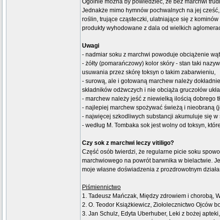
Ogólnie można by powiedzieć, że bez marchwi trudno
Jednakże mimo hymnów pochwalnych na jej cześć, na
roślin, trujące cząsteczki, ulatniające się z komin
produkty wyhodowane z dala od wielkich aglomeracji
Uwagi
- nadmiar soku z marchwi powoduje obciążenie wątr
- żółty (pomarańczowy) kolor skóry - stan taki nazy
usuwania przez skórę toksyn o takim zabarwieniu,
- surową, ale i gotowaną marchew należy dokładni
składników odżwczych i nie obciąża gruczołów układ
- marchew należy jeść z niewielką ilością dobrego t
- najlepiej marchew spożywać świeżą i nieobraną (
- najwięcej szkodliwych substancji akumuluje się w
- według M. Tombaka sok jest wolny od toksyn, któ
Czy sok z marchwi leczy vitiligo?
Część osób twierdzi, że regularne picie soku spow
marchwiowego na powrót barwnika w bielactwie. Jed
moje własne doświadzenia z prozdrowotnym działan
Piśmiennictwo
1. Tadeusz Mańczak, Między zdrowiem i chorobą, 
2. O. Teodor Książkiewicz, Ziołolecznictwo Ojców b
3. Jan Schulz, Edyta Uberhuber, Leki z bożej aptek