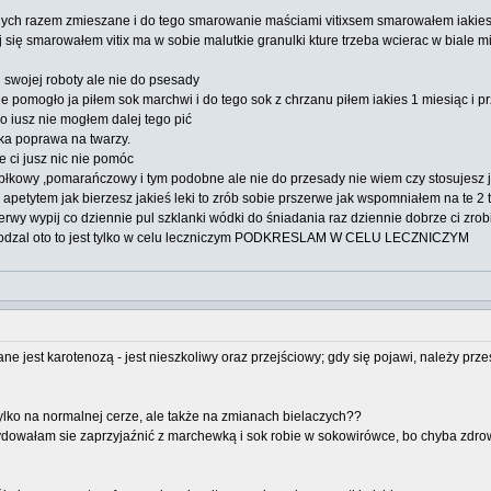
nych razem zmieszane i do tego smarowanie maściami vitixsem smarowałem iakies 3
j się smarowałem vitix ma w sobie malutkie granulki kture trzeba wcierac w biale 
j swojej roboty ale nie do psesady
 nie pomogło ja piłem sok marchwi i do tego sok z chrzanu piłem iakies 1 miesiąc i p
o iusz nie mogłem dalej tego pić
eka poprawa na twarzy.
e ci jusz nic nie pomóc
kowy ,pomarańczowy i tym podobne ale nie do przesady nie wiem czy stosujesz jako
ym apetytem jak bierzesz jakieś leki to zrób sobie prszerwe jak wspomniałem na te 2 
rzerwy wypij co dziennie pul szklanki wódki do śniadania raz dziennie dobrze ci zro
osodzal oto to jest tylko w celu leczniczym PODKRESLAM W CELU LECZNICZYM
wane jest karotenozą - jest nieszkoliwy oraz przejściowy; gdy się pojawi, należy p
tylko na normalnej cerze, ale także na zmianach bielaczych??
cydowałam sie zaprzyjaźnić z marchewką i sok robie w sokowirówce, bo chyba zd