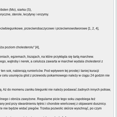
libden (Mo), siarka (S),
eryczne, sterole, lecytynę i enzymy.
eciwbiegunkowe, przeciwrobaczycowe i przeciwnowotworowe [1, 2, 4],
ża poziom cholesterolu" [4],
iach, egzemach, liszajach, na które przykłąda się tartą marchew.
ego, wątroby i nerek, a celuloza zawarta w marchwi wydala cholesterol z
ten sok, nabierają rumieńców. Pod wpływem tej prostej i taniej kuracji
 w celu usunięcia glist z przewodu pokarmowego należy w ciągu 24 godzin nie
wodą. Aż do momenu zaniku biegunki nie należy podawać żadnych innych potraw,
lnego i obniża zawyżone. Regularne picie tego soku zapobiega też
 jest przy stwardnieniu tętnic i chorobie wieńcowej z objawami dusznicy.
 że nie będzie widać piegów. Trzeba pozwolic skórze wyschnąć, po czym