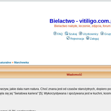
Bielactwo - vitiligo.com.
Bielactwo nabyte, leczenie, zdjęcia, forum
FAQ
Szukaj
Użytkownicy
Grup
Rejestracja
Zaloguj
naturalne
»
Marchewka
Wiadomość
warzyw, jakie dała nam natura. Choć znana jest od czasów starożytnych, dopiero
częła się jej "światowa kariera" [5]. Wykorzystywana i spożywana jest w kuchni, ko