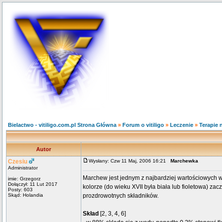
Bielactwo - vitiligo.com.pl Strona Główna
»
Forum o vitiligo
»
Leczenie
»
Terapie 
Autor
Czesiu
Wysłany: Czw 11 Maj, 2006 16:21
Marchewka
Administrator
Marchew jest jednym z najbardziej wartościowych 
imie: Grzegorz
Dołączył: 11 Lut 2017
kolorze (do wieku XVII była biała lub fioletowa) za
Posty: 603
Skąd: Holandia
prozdrowotnych składników.
Skład
[2, 3, 4, 6]