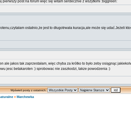
j pierwszy post na forum więc się witam serdecznie z wszytkimi :biggreen:
arotenu,czytałam ostatnio,że jest to długotrwała kuracja,ale może się udać.Jeżeli k
ale jakos tak zaprzestałam, więc chyba za krótko to było zeby osiągnąc jakiekolwie
owu jesc betakaroten :) sprobowac nie zaszkodzi, takze powodzenia :)
Wyświetl posty z ostatnich:
naturalne
»
Marchewka