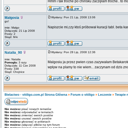
Hmm i tak troche po chińsku zaczęłam troche.. to mó
Małgosia
Wysłany: Pon 21 Lip, 2008 13:06
go!
Napiszcie mi,czy ktoś próbował kuracji tabl. beta k
imie: Małgo
Dołączyła: 21 Lip 2008
Posty: 2
Skąd: M-k
Natalia_90
Wysłany: Pon 28 Lip, 2008 12:36
imie: Natalia
Malgosiu ja przez pwien czas zazywałam Betakaroten 
Pomogła:
3 razy
Dołączyła: 11 Cze 2008
wpływ na plamy to nie wiem... zaczynam od dzis zn
Posty: 338
Skąd: Chojnice
Bielactwo - vitiligo.com.pl Strona Główna
»
Forum o vitiligo
»
Leczenie
»
Terapie 
Nie możesz
pisać nowych tematów
Nie możesz
odpowiadać w tematach
Nie możesz
zmieniać swoich postów
Nie możesz
usuwać swoich postów
Nie możesz
głosować w ankietach
Nie możesz
załączać plików na tym forum
Nie możesz
ściągać załączników na tym forum