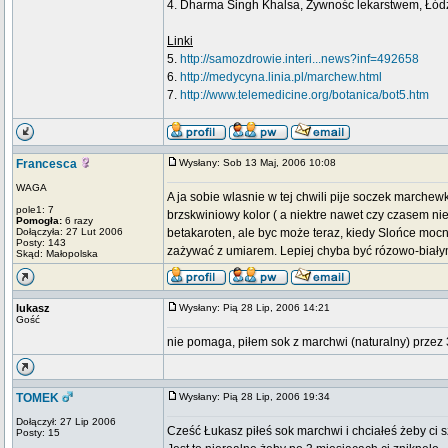
4. Dharma Singh Khalsa, Żywnośc lekarstwem, Łód
Linki
5.
http://samozdrowie.interi...news?inf=492658
6.
http://medycyna.linia.pl/marchew.html
7.
http://www.telemedicine.org/botanica/bot5.htm
Francesca
Wysłany: Sob 13 Maj, 2006 10:08
WAGA
A ja sobie wlasnie w tej chwili pije soczek marche
pole1: 7
brzskwiniowy kolor ( a niektre nawet czy czasem n
Pomogła:
6 razy
Dołączyła: 27 Lut 2006
betakaroten, ale byc może teraz, kiedy Slońce mocn
Posty: 143
zażywać z umiarem. Lepiej chyba być rózowo-biały
Skąd: Małopolska
lukasz
Wysłany: Pią 28 Lip, 2006 14:21
Gość
nie pomaga, piłem sok z marchwi (naturalny) prze
TOMEK
Wysłany: Pią 28 Lip, 2006 19:34
Dołączył: 27 Lip 2006
Cześć Łukasz piłeś sok marchwi i chciałeś żeby ci
Posty: 15