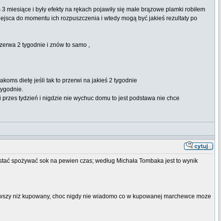
 miesiące i były efekty na rękach pojawiły się małe brązowe plamki robiłem
miejsca do momentu ich rozpuszczenia i wtedy mogą być jakieś rezultaty po
rzerwa 2 tygodnie i znów to samo ,
ms dietę jeśli tak to przerwi na jakieś 2 tygodnie
tygodnie.
bi przes tydzień i nigdzie nie wychuc domu to jest podstawa nie chce
rzestać spożywać sok na pewien czas; według Michała Tombaka jest to wynik
rowszy niż kupowany, choc nigdy nie wiadomo co w kupowanej marchewce moze