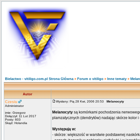
Bielactwo - vitiligo.com.pl Strona Główna
»
Forum o vitiligo
»
Inne tematy
»
Melan
Autor
Czesiu
Wysłany: Pią 28 Kwi, 2006 20:53
Melanocyty
Administrator
Melanocyty
są komórkami pochodzenia nerwowego (
imie: Grzegorz
Dołączył: 11 Lut 2017
plamzatycznych (dendrytów) nadając skórze kolor 
Posty: 603
Skąd: Holandia
Występują w:
- skórze: większość w warstwie podstawnej naskórk