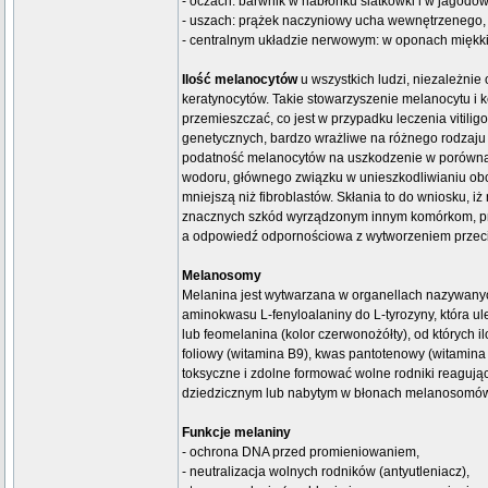
- oczach: barwnik w nabłonku siatkówki i w jagodów
- uszach: prążek naczyniowy ucha wewnętrzenego, 
- centralnym układzie nerwowym: w oponach miękk
Ilość melanocytów
u wszystkich ludzi, niezależnie
keratynocytów. Takie stowarzyszenie melanocytu i k
przemieszczać, co jest w przypadku leczenia vitil
genetycznych, bardzo wrażliwe na różnego rodzaju st
podatność melanocytów na uszkodzenie w porównan
wodoru, głównego związku w unieszkodliwianiu ob
mniejszą niż fibroblastów. Skłania to do wniosku
znacznych szkód wyrządzonym innym komórkom, prez
a odpowiedź odpornościowa z wytworzeniem przeciw
Melanosomy
Melanina jest wytwarzana w organellach nazywanyc
aminokwasu L-fenyloalaniny do L-tyrozyny, która ul
lub feomelanina (kolor czerwonożółty), od których
foliowy (witamina B9), kwas pantotenowy (witamina
toksyczne i zdolne formować wolne rodniki reagują
dziedzicznym lub nabytym w błonach melanosomów po
Funkcje melaniny
- ochrona DNA przed promieniowaniem,
- neutralizacja wolnych rodników (antyutleniacz),