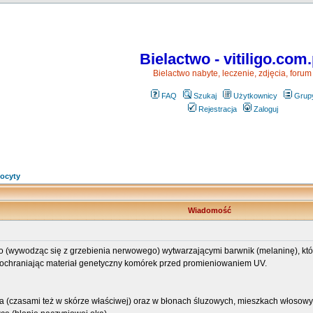
Bielactwo - vitiligo.com.
Bielactwo nabyte, leczenie, zdjęcia, forum
FAQ
Szukaj
Użytkownicy
Grup
Rejestracja
Zaloguj
ocyty
Wiadomość
wywodząc się z grzebienia nerwowego) wytwarzającymi barwnik (melaninę), któr
i ochraniając materiał genetyczny komórek przed promieniowaniem UV.
a (czasami też w skórze właściwej) oraz w błonach śluzowych, mieszkach włosowy