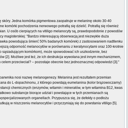
nację skóry. Jedna komórka pigmentowa zaopatruje w melaninę około 30-40
ne komórki pochodzenia nerwowego potrafią się dzielić. Potrafią się również
zmian. U osób cierpiących na vitiligo melanocyty są, prawdopodobnie z powodów
acy magisterskiej: "Bardzo interesującą obserwacją jest niezwykle duża
– dawka powodująca śmierć 50% badanych komórek) z zastosowaniem nadtlenku
ejszą odporność melanocytów w porównaniu z keratynocytami oraz 100-krotnie
(lub sąsiadującym komórkom), może spowodować ich uszkodzenie, bez
[2]. Możliwe jest też, że ich destrukcja wywołana jest innym mechanizmem,
celem przeciwciał? – pozostaje obecnie bez jednoznacznej odpowiedzi [3]."
barwnika nosi nazwę melanogenezy. Melanina jest rezultatem przemian
leniana do L-dopachinonu, z którego powstają eumelanina (kolor brązowoczarny)
bstancji chemicznych (enzymów, witamin i minerałów, w tym witamina B12, kwas
atkowo substancje biorące udział i powstające w tych przemianach są
yspecjalizowanych organellach. Przypuszca się, że defekty o podłożu
ją w niszczeniu melanocytów i przyczyniają się do powstania vitiligo [5].