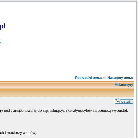
pl
y
Poprzedni temat
Następny temat
«»
Melanocyty
y jest transportowany do sąsiadujących keratynocytów za pomocą wypustek
ch i macierzy włosów,