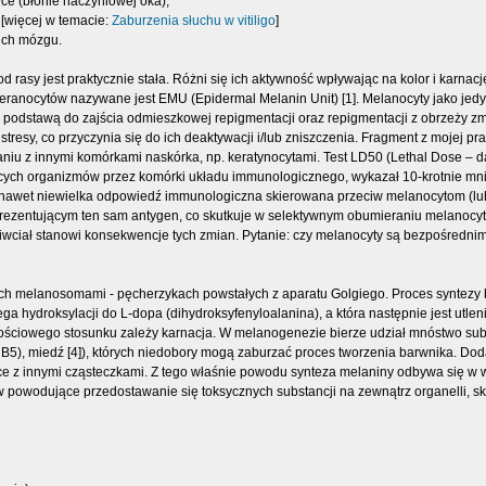
ce (błonie naczyniowej oka),
[więcej w temacie:
Zaburzenia słuchu w vitiligo
]
ich mózgu.
 od rasy jest praktycznie stała. Różni się ich aktywność wpływając na kolor i kar
eranocytów nazywane jest EMU (Epidermal Melanin Unit) [1]. Melanocyty jako jedy
igo podstawą do zajścia odmieszkowej repigmentacji oraz repigmentacji z obrzeży 
resy, co przyczynia się do ich deaktywacji i/lub zniszczenia. Fragment z mojej pr
iu z innymi komórkami naskórka, np. keratynocytami. Test LD50 (Lethal Dose 
cych organizmów przez komórki układu immunologicznego, wykazał 10-krotnie mni
, iż nawet niewielka odpowiedź immunologiczna skierowana przeciw melanocytom 
entującym ten sam antygen, co skutkuje w selektywnym obumieraniu melanocytów 
ciał stanowi konsekwencje tych zmian. Pytanie: czy melanocyty są bezpośrednim 
h melanosomami - pęcherzykach powstałych z aparatu Golgiego. Proces syntezy 
ega hydroksylacji do L-dopa (dihydroksyfenyloalanina), a która następnie jest ut
 ilościowego stosunku zależy karnacja. W melanogenezie bierze udział mnóstwo su
 B5), miedź [4]), których niedobory mogą zaburzać proces tworzenia barwnika. Dod
ce z innymi cząsteczkami. Z tego właśnie powodu synteza melaniny odbywa się w w
wodujące przedostawanie się toksycznych substancji na zewnątrz organelli, skutku