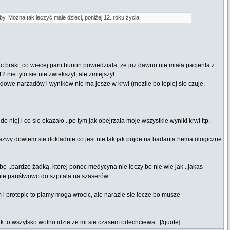
y. Można tak leczyć małe dzieci, poniżej 12. roku życia
braki, co wiecej pani burion powiedziała, ze juz dawno nie miała pacjenta z
nie tylo sie nie zwiekszył, ale zmiejszył
udowe narzadów i wyników nie ma jesze w krwi (mozlie bo lepiej sie czuje,
niej i co sie okazało ..po tym jak obejrzała moje wszystkie wyniki krwi itp.
azwy dowiem sie dokladnie co jest nie tak jak pojde na badania hematologiczne
bę ..bardzo żadką, ktorej ponoc medycyna nie leczy bo nie wie jak ..jakas
mnie panśtwowo do szpitala na szaserów
m i protopic to plamy moga wrocic, ale narazie sie lecze bo musze
k to wszytsko wolno idzie ze mi sie czasem odechciewa.. [/quote]