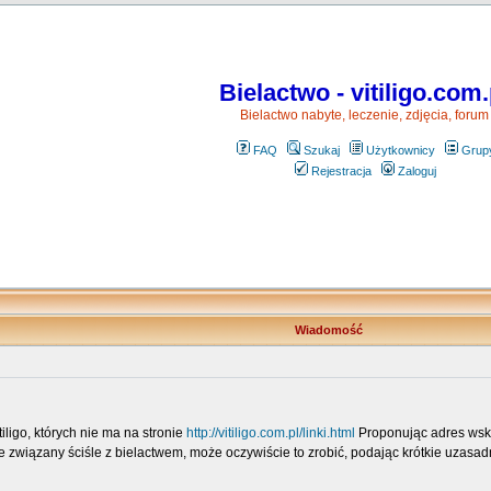
Bielactwo - vitiligo.com.
Bielactwo nabyte, leczenie, zdjęcia, forum
FAQ
Szukaj
Użytkownicy
Grup
Rejestracja
Zaloguj
Wiadomość
iligo, których nie ma na stronie
http://vitiligo.com.pl/linki.html
Proponując adres wskaz
 nie związany ściśle z bielactwem, może oczywiście to zrobić, podając krótkie uzas