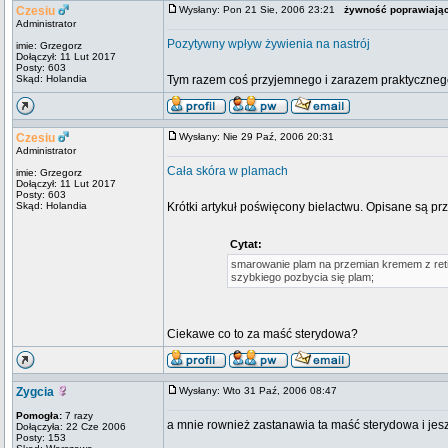
Czesiu
Wysłany: Pon 21 Sie, 2006 23:21
żywność poprawiając
Administrator
Pozytywny wpływ żywienia na nastrój
imie: Grzegorz
Dołączył: 11 Lut 2017
Posty: 603
Skąd: Holandia
Tym razem coś przyjemnego i zarazem praktycznego
Czesiu
Wysłany: Nie 29 Paź, 2006 20:31
Administrator
Cała skóra w plamach
imie: Grzegorz
Dołączył: 11 Lut 2017
Posty: 603
Skąd: Holandia
Krótki artykuł poświęcony bielactwu. Opisane są pr
Cytat:
smarowanie plam na przemian kremem z reti
szybkiego pozbycia się plam;
Ciekawe co to za maść sterydowa?
Zygcia
Wysłany: Wto 31 Paź, 2006 08:47
Pomogła:
7 razy
a mnie rownież zastanawia ta maść sterydowa i jesz
Dołączyła: 22 Cze 2006
Posty: 153