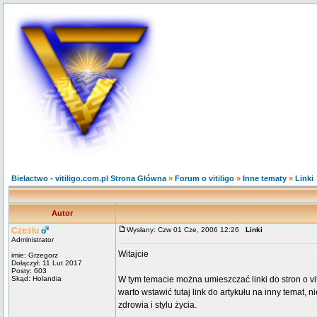
Bielactwo - vitiligo.com.pl Strona Główna
»
Forum o vitiligo
»
Inne tematy
»
Linki
Autor
Czesiu
Wysłany: Czw 01 Cze, 2006 12:26
Linki
Administrator
Witajcie
imie: Grzegorz
Dołączył: 11 Lut 2017
Posty: 603
Skąd: Holandia
W tym temacie można umieszczać linki do stron o vit
warto wstawić tutaj link do artykułu na inny temat,
zdrowia i stylu życia.