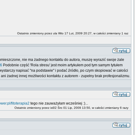
Ostatnio zmieniony przez ula Wto 17 Lut, 2009 20:27, w całości zmieniany 1 raz
uły umieszczone, nie ma żadnego kontaktu do autora, muszę wyrazić swoje żale
86
Podobnie część 'Rola stresu' jest moim artykułem pod tym samym tytułem
 wystarczy napisać "na podstawie" i podać źródło, po czym skopiować w całości
a ani żadnej innej możliwości kontaktu z autorem - zupełny brak profesjonalizmu.
wer.pl/fitoterapia2
tego nie zauważyłam wcześniej :)...
Ostatnio zmieniony przez ixi02 Śro 01 Lip, 2009 13:50, w całości zmieniany 6 razy