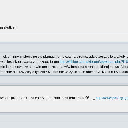
im skutkiem.
j-wklej. Innymi słowy jest to plagiat. Ponieważ na stronie, gdzie zostały te artyk
ctwie' jest skopiowana z naszego forum
http://vitiligo.com.pl/forum/viewtopic.php?t=
 nie kontaktował w sprawie umieszczenia w/w treści na stronie, o której mowa. Nie
widocznie nie wszyscy o tym wiedzą lub nie wszystkich to obchodzi. Nie ma też mail
wiłam już dała Ula za co przepraszam to zmieniłam treść ...,,,
http://www.parazyt.go