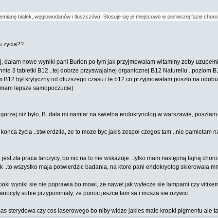
emianę białek, węglowodanów i tłuszczów). Stosuje się je miejscowo w pierwszej fazie chorob
u życia??
, dałam nowe wyniki pani Burion po tym jak przyjmowałam witaminy zeby uzupełnic 
 3 tabletki B12 ..tej dobrze przyswajalnej organicznej B12 Naturellu ..poziom B12 
ziom B12 był krytyczny od dłuzszego czasu i te b12 co przyjmowałam poszło na odob
, mam lepsze samopoczucie)
gorzej niż było, B. dała mi namiar na swietna endokrynolog w warszawie, poszłam do 
nca życia ..stwierdziła, ze to moze byc jakis zespoł czegos tam ..nie pamietam n
jest zła praca tarczycy, bo nic na to nie wskazuje ..tylko mam następną fajną choro
k ..to wszystko maja potwierdzic badania, na ktore pani endokryolog skierowala 
poki wyniki sie nie poprawia bo mowi, ze nawet jak wylecze sie lampami czy vitixe
nocyty sobie przypomniały, ze ponoc jeszce tam sa i musza sie ożywic
as sterydowa czy cos laserowego bo niby widze jakies małe kropki pigmentu ale ta