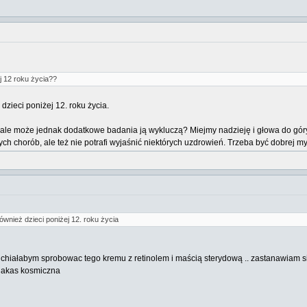
j 12 roku życia??
dzieci poniżej 12. roku życia.
 ale może jednak dodatkowe badania ją wykluczą? Miejmy nadzieję i głowa do góry.
ych chorób, ale też nie potrafi wyjaśnić niektórych uzdrowień. Trzeba być dobrej m
wnież dzieci poniżej 12. roku życia
chiałabym sprobowac tego kremu z retinolem i maścią sterydową .. zastanawiam sie k
 jakas kosmiczna