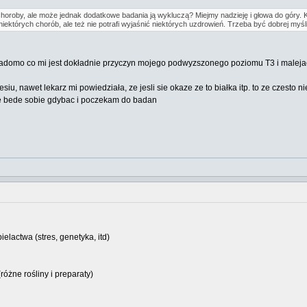
horoby, ale może jednak dodatkowe badania ją wykluczą? Miejmy nadzieję i głowa do góry. Ka
niektórych chorób, ale też nie potrafi wyjaśnić niektórych uzdrowień. Trzeba być dobrej myśli
wiadomo co mi jest dokładnie przyczyn mojego podwyzszonego poziomu T3 i malejac
u, nawet lekarz mi powiedziała, ze jesli sie okaze ze to białka itp. to ze czesto
nie bede sobie gdybac i poczekam do badan
lactwa (stres, genetyka, itd)
różne rośliny i preparaty)