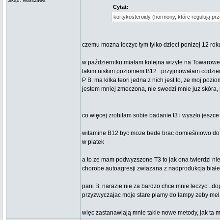
Skąd: Warszawa
Cytat:
kortykosteroidy (hormony, które regulują prz
czemu mozna leczyc tym tylko dzieci ponizej 12 rok
w październiku miałam kolejna wizyte na Towarowej
takim niskim poziomem B12 ..przyjmowałam codziennie
P B. ma kilka teori jedna z nich jest to, ze moj po
jestem mniej zmeczona, nie swedzi mnie juz skóra
co więcej zrobiłam sobie badanie t3 i wyszło jeszce 
witamine B12 byc moze bede brac domieśniowo do ko
w piatek
a to ze mam podwyzszone T3 to jak ona twierdzi nie 
chorobe autoagresji zwiazana z nadprodukcja białe
pani B. narazie nie za bardzo chce mnie leczyc ..do
przyzwyczajac moje stare plamy do lampy zeby mela
więc zastanawiają mnie takie nowe metody, jak ta m