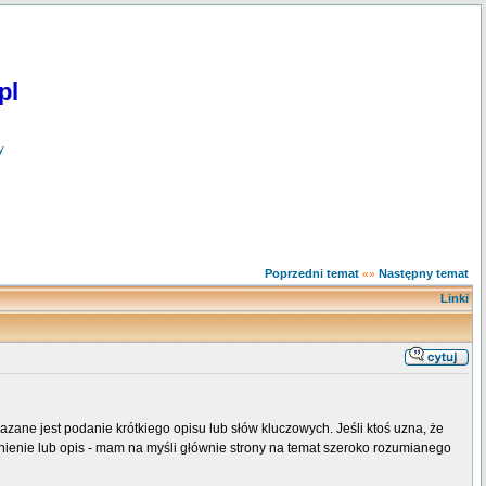
pl
y
Poprzedni temat
Następny temat
«»
Linki
ane jest podanie krótkiego opisu lub słów kluczowych. Jeśli ktoś uzna, że
adnienie lub opis - mam na myśli głównie strony na temat szeroko rozumianego