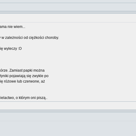
Sama nie wiem...
 w zależności od ciężkości choroby.
ię wyleczy :O
kórze. Zamiast papki można
yniki pojawiają się zwykle po
się różowe lub czerwone, aż
elactwo, o którym oni piszą..