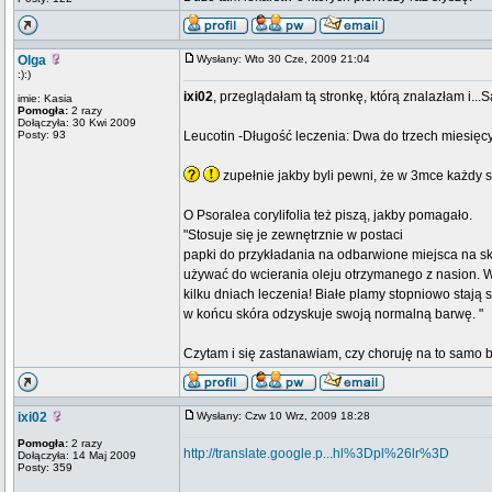
Olga
Wysłany: Wto 30 Cze, 2009 21:04
:):)
ixi02
, przeglądałam tą stronkę, którą znalazłam i...
imie: Kasia
Pomogła:
2 razy
Dołączyła: 30 Kwi 2009
Posty: 93
Leucotin -Długość leczenia: Dwa do trzech miesięcy
zupełnie jakby byli pewni, że w 3mce każdy s
O Psoralea corylifolia też piszą, jakby pomagało.
"Stosuje się je zewnętrznie w postaci
papki do przykładania na odbarwione miejsca na s
używać do wcierania oleju otrzymanego z nasion. W
kilku dniach leczenia! Białe plamy stopniowo stają 
w końcu skóra odzyskuje swoją normalną barwę. "
Czytam i się zastanawiam, czy choruję na to samo bi
ixi02
Wysłany: Czw 10 Wrz, 2009 18:28
Pomogła:
2 razy
http://translate.google.p...hl%3Dpl%26lr%3D
Dołączyła: 14 Maj 2009
Posty: 359