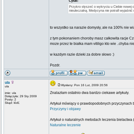
Cytat:
Przykro słyszeć o wykryciu u Ciebie nowej c
nieuleczalną. Medycyna nie potrafi wyjaśnić 
to wszystko sa narazie domysły, ale na 100% nie 
z tym pokonaniem choroby masz całkowita racje Czesi
moze przez te białka mam vitiligo kto wie ..chyba 
w kazdym razie dzieki za dobre słowo :)
Pozdr.
ula
Wysłany: Pon 16 Lut, 2009 20:56
ula
Znalazłam ostatnio dwa bardzo ciekawe artykuły.
imie: ula
Dołączyła: 29 Sty 2009
Posty: 2
Skąd: łódĽ
Artykuł mówiący o prawdopodobnych przyczynach bie
Przyczyny i objawy
Artykuł o naturalnych metodach leczenia bielactwa (
Naturalne leczenie