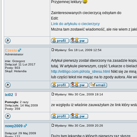
Przyjemnej lektury
Zainteresowanych ciecierzycą odsyłam do
Edit:
Link do artykułu o ciecierzycy
Można tam zostawić wiadomość, ale nie wiem z jak
Czesiu
Wysłany: Śro 18 Lut, 2009 12:54
Administrator
Artykuł pierwszy został stworzony na zasadzie kopiu
imie: Grzegorz
Dołączył: 11 Lut 2017
tutaj. W artykule pierwszym, część 'Lekarze o biela
Posty: 603
Skąd: Holandia
http://vitiligo.com.pl/rola_stresu.html
Nikt się ze mną
lub części tekst nie mając na to zgody autora. Ale 
ixi02
Wysłany: Wto 30 Cze, 2009 19:14
Pomogła:
2 razy
ze względu iż właśnie zauważyłam że link który wsta
Dołączyła: 14 Maj 2009
Posty: 359
nowy2009
Wysłany: Wto 30 Cze, 2009 20:26
Dołączył: 29 Maj 2009
Dużo tam lekarstw o których pierwszy raz słyszę.
Posty: 122