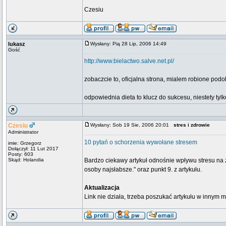
Czesiu
lukasz
Wysłany: Pią 28 Lip, 2006 14:49
Gość
http://www.bielactwo.salve.net.pl/
zobaczcie to, oficjalna strona, mialem robione po
odpowiednia dieta to klucz do sukcesu, niestety tylko 
Czesiu
Wysłany: Sob 19 Sie, 2006 20:01
stres i zdrowie
Administrator
10 pytań o schorzenia wywołane stresem
imie: Grzegorz
Dołączył: 11 Lut 2017
Posty: 603
Skąd: Holandia
Bardzo ciekawy artykuł odnośnie wpływu stresu na z
osoby najsłabsze." oraz punkt 9. z artykułu.
Aktualizacja
Link nie działa, trzeba poszukać artykułu w innym m