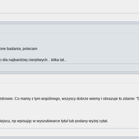
dobne badania, polecam
dla najbardziej cierpliwych... kilka lat...
drowie. Co mamy z tym wspólnego, wszyscy dobrze wiemy i obrazuje to zdanie: "Dłu
iejscu, np wpisując w wyszukiwarce tytuł lub podany wyżej cytat.