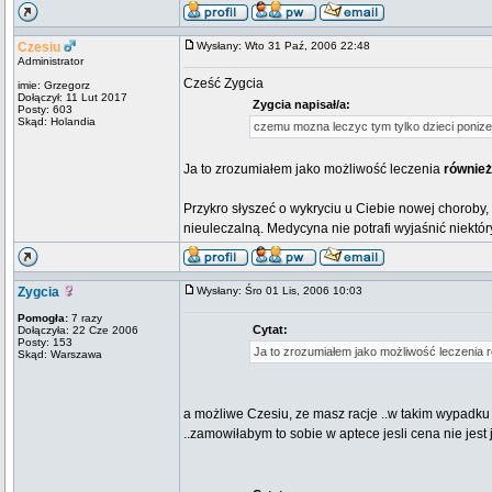
Czesiu
Wysłany: Wto 31 Paź, 2006 22:48
Administrator
Cześć Zygcia
imie: Grzegorz
Dołączył: 11 Lut 2017
Zygcia napisał/a:
Posty: 603
Skąd: Holandia
czemu mozna leczyc tym tylko dzieci ponize
Ja to zrozumiałem jako możliwość leczenia
również
Przykro słyszeć o wykryciu u Ciebie nowej choroby,
nieuleczalną. Medycyna nie potrafi wyjaśnić niektór
Zygcia
Wysłany: Śro 01 Lis, 2006 10:03
Pomogła:
7 razy
Cytat:
Dołączyła: 22 Cze 2006
Posty: 153
Ja to zrozumiałem jako możliwość leczenia ró
Skąd: Warszawa
a możliwe Czesiu, ze masz racje ..w takim wypadku 
..zamowiłabym to sobie w aptece jesli cena nie jest