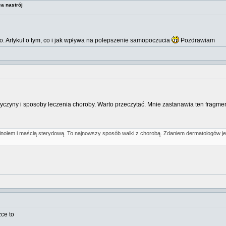
a nastrój
. Artykuł o tym, co i jak wpływa na polepszenie samopoczucia
Pozdrawiam
zyczyny i sposoby leczenia choroby. Warto przeczytać. Mnie zastanawia ten fragmen
nolem i maścią sterydową. To najnowszy sposób walki z chorobą. Zdaniem dermatologów je
ce to