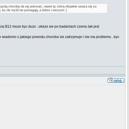
żdą chorobę da się pokonać, nawet tę, którą oficjalnie uważa się za
, bo złe myśli nie pomagają, a dobre i owszem ;)
ej B12 moze byc duzo ..okaze sie po badaniach czemu tak jest
 nie wiadomo z jakiego powodu choroba sie zatrzymuje i nie ma problemu ..byc