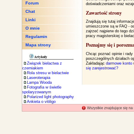
Forum
doświadczeniami oraz wzaj
Zawartość strony
Chat
Linki
Znajdują się tutaj informa
umieszczone są w FAQ - odp
O mnie
zajrzeć najpierw do tego d
pracy magisterskiej o biela
Regulamin
Poznajmy się i porozm
Mapa strony
Chcąc poznać opinie i rady
Artykuły
poszczególnych działach op
Zakładając
darmowe konto
Związek bielactwa z
się zarejestrować?
czerniakiem
Rola stresu w bielactwie
Laseroterapia
Lampa Wooda
Fotografia w świetle
spolaryzowanym
Polarized light photography
Ankieta o vitiligo
Wszystkie znajdujące się na 