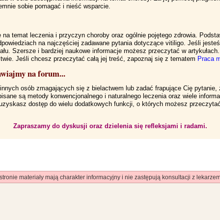
emnie sobie pomagać i nieść wsparcie.
cje na temat leczenia i przyczyn choroby oraz ogólnie pojętego zdrowia. Pod
owiedziach na najczęściej zadawane pytania dotyczące vitiligo. Jeśli jesteś 
ziału. Szersze i bardziej naukowe informacje możesz przeczytać w artykułach
ctwie. Jeśli chcesz przeczytać całą jej treść, zapoznaj się z tematem
Praca m
awiajmy na forum...
 innych osób zmagających się z bielactwem lub zadać frapujące Cię pytanie, 
isane są metody konwencjonalnego i naturalnego leczenia oraz wiele informac
uzyskasz dostęp do wielu dodatkowych funkcji, o których możesz przeczyt
Zapraszamy do dyskusji oraz dzielenia się refleksjami i radami.
stronie materiały mają charakter informacyjny i nie zastępują konsultacji z lekar