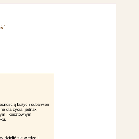
ić,
becnością białych odbarwień
oźne dla życia, jednak
ałym i kosztownym
eku.
 dzielić się wiedzą i