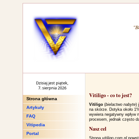
"B
Dzisiaj jest piątek,
7. sierpnia 2026
Vitiligo - co to jest?
Strona główna
Vitiligo
(
bielactwo nabyte
)
Artykuły
na skórze. Dotyka około 1% p
wywiera negatywny wpływ n
FAQ
procesem, jednak często da
Vitipedia
Nasz cel
Portal
Strona
vitiligo.com.pl
powsta