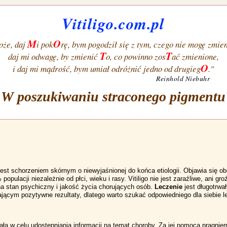
Vitiligo.com.pl
M
O
oże, daj
i pok
rę, bym pogodził się z tym, czego nie mogę zmien
T
T
daj mi odwagę, by zmienić
o, co powinno zos
ać zmienione,
O
i daj mi mądrość, bym umiał odróżnić jedno od drugieg
."
Reinhold Niebuhr
W poszukiwaniu straconego pigmentu
 jest schorzeniem skórnym o niewyjaśnionej do końca etiologii. Objawia się o
opulacji niezależnie od płci, wieku i rasy. Vitiligo nie jest zaraźliwe, ani gr
a stan psychiczny i jakość życia chorujących osób.
Leczenie
jest długotrw
jącym pozytywne rezultaty, dlatego warto szukać odpowiedniego dla siebie l
ła w celu udostępniania informacji na temat choroby. Za jej pomocą pragniemy