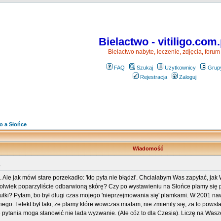
Bielactwo - vitiligo.com.
Bielactwo nabyte, leczenie, zdjęcia, forum
FAQ
Szukaj
Użytkownicy
Grup
Rejestracja
Zaloguj
go a Słońce
Wiadomość
e
 Ale jak mówi stare porzekadło: 'kto pyta nie błądzi'. Chciałabym Was zapytać, ja
kolwiek poparzyliście odbarwioną skórę? Czy po wystawieniu na Słońce plamy się
utki? Pytam, bo był długi czas mojego 'nieprzejmowania się' plamkami. W 2001 na
o. I efekt był taki, że plamy które wowczas miałam, nie zmienily się, za to powstal
tania moga stanowić nie lada wyzwanie. (Ale cóz to dla Czesia). Liczę na Wasze s