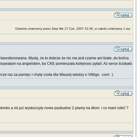
Ostatnio zmieniony przez Siwy Nie 17 Cze, 2007 22:36, w całości zmieniany 1 raz
westionowana. Myslę, że to dobrze że nic nie jest czarne ani białe, do końca
dpisywałam na angielskim, bo CKE pomieszała kolejnosc pytań. Aż serce ściskało
raz za pamięc i chylę czoła dla Waszej wiedzy o Vitiligo. :cool: :)
słonko a mi już wyskoczyły nowe paskudne 2 plamy na dłoni. i co mam robić ?