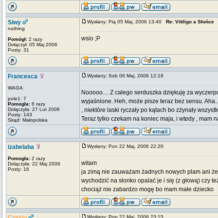
Siwy
Wysłany: Pią 05 Maj, 2006 13:40
Re: Vitiligo a Słońce
nothing
wsio ;P
Pomógł:
2 razy
Dołączył: 05 Maj 2006
Posty: 31
Francesca
Wysłany: Sob 06 Maj, 2006 12:16
WAGA
Nooooo.... Z całego serduszka dziękuję za wyczerpu
pole1: 7
wyjaśnione. Heh, może pisze teraz bez sensu. Aha..
Pomogła:
6 razy
Dołączyła: 27 Lut 2006
, niektóre laski ryczały po kątach bo zżynały wszys
Posty: 143
Teraz tylko czekam na koniec maja, i wtedy , mam n
Skąd: Małopolska
izabelaba
Wysłany: Pon 22 Maj, 2006 22:20
Pomogła:
2 razy
witam
Dołączyła: 22 Maj 2006
Posty: 16
ja zimą nie zauważam żadnych nowych plam ani żeby
wychodzić na słonko opalać je i się (z głową) czy 
chociąż nie zabardzo mogę bo mam małe dziecko
Czesiu
Wysłany: Pon 22 Maj, 2006 23:15