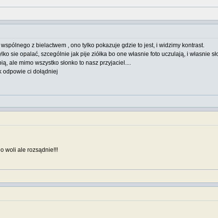
 wspólnego z bielactwem , ono tylko pokazuje gdzie to jest, i widzimy kontrast.
lko sie opalać, szcególnie jak pije ziółka bo one własnie foto uczulają, i własnie 
pią, ale mimo wszystko słonko to nasz przyjaciel....
 odpowie ci dołądniej
do woli ale rozsądnie!!!