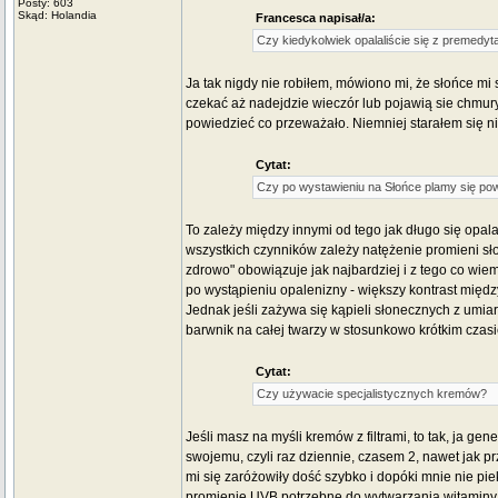
Posty: 603
Skąd: Holandia
Francesca napisał/a:
Czy kiedykolwiek opalaliście się z premedyt
Ja tak nigdy nie robiłem, mówiono mi, że słońce mi 
czekać aż nadejdzie wieczór lub pojawią sie chmury
powiedzieć co przeważało. Niemniej starałem się ni
Cytat:
Czy po wystawieniu na Słońce plamy się po
To zależy między innymi od tego jak długo się opala,
wszystkich czynników zależy natężenie promieni sł
zdrowo" obowiązuje jak najbardziej i z tego co wie
po wystąpieniu opalenizny - większy kontrast między
Jednak jeśli zażywa się kąpieli słonecznych z umi
barwnik na całej twarzy w stosunkowo krótkim czasi
Cytat:
Czy używacie specjalistycznych kremów?
Jeśli masz na myśli kremów z filtrami, to tak, ja ge
swojemu, czyli raz dziennie, czasem 2, nawet jak 
mi się zaróżowiły dość szybko i dopóki mnie nie pie
promienie UVB potrzebne do wytwarzania witaminy D