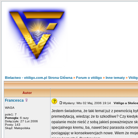
Bielactwo - vitiligo.com.pl Strona Główna
»
Forum o vitiligo
»
Inne tematy
»
Vitili
Autor
Francesca
Wysłany: Wto 02 Maj, 2006 19:14
Vitiligo a Słońc
WAGA
Jestem świadoma, że taki temat już z pewnością był.
pole1: 7
premedytacją, wiedząc że to szkodliwe? Czy kiedy
Pomogła:
6 razy
Dołączyła: 27 Lut 2006
opalanie może nieść z sobą jakieś poważniejsze sk
Posty: 143
specjalnego kremu, ba, nawet bez parasola ochronneg
Skąd: Małopolska
pociągając w konsekwencjach nowe. Wiem że moje py