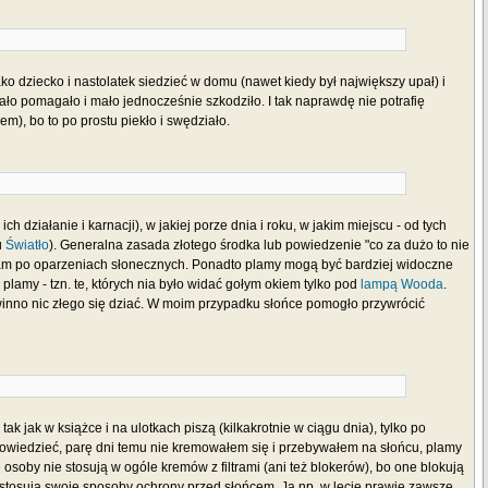
ako dziecko i nastolatek siedzieć w domu (nawet kiedy był największy upał) i
ało pomagało i mało jednocześnie szkodziło. I tak naprawdę nie potrafię
), bo to po prostu piekło i swędziało.
działanie i karnacji), w jakiej porze dnia i roku, w jakim miejscu - od tych
u
Światło
). Generalna zasada złotego środka lub powiedzenie "co za dużo to nie
h plam po oparzeniach słonecznych. Ponadto plamy mogą być bardziej widoczne
plamy - tzn. te, których nia było widać gołym okiem tylko pod
lampą Wooda
.
winno nic złego się dziać. W moim przypadku słońce pomogło przywrócić
ak jak w książce i na ulotkach piszą (kilkakrotnie w ciągu dnia), tylko po
 powiedzieć, parę dni temu nie kremowałem się i przebywałem na słońcu, plamy
 osoby nie stosują w ogóle kremów z filtrami (ani też blokerów), bo one blokują
stosują swoje sposoby ochrony przed słońcem. Ja np. w lecie prawie zawsze