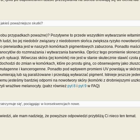
jakieś poważniejsze skutki?
 (w obu przypadkach poważne)? Pozytywne to przede wszystkim wytwarzanie witami
ich ludzi, bo jej niedobór związany z niedoborem słońca zwiększa ryzyko nowotwo
 pierwiastka jest w naszych komórkach pigmentowych zaburzona. Ponadto maści z 
nocytów do rozmnażania i wytwarzania barwnika. Oprócz tego promienie słoneczne 
ch sytuacji. Wówczas skóra (jej komórki) nie jest w stanie skutecznie stawić czo
ć, dochodzi do zmian w komórkach, które po prostu giną, co obserwujemy jako złusz
 mutagenne i kancerogenne. Ponadto pod wpływem promieni UV powstają w skórze 
bumierają lub są paraliżowane i przestają wytwarzać pigment. Istnieje jeszcze je
emu jesteśmy bardziej odporni na nowotwory skóry (komórki z drobniejszymi uszkod
yli wrażliwe melanocyty. (patrz również
pyt 8
i
pyt 9
w FAQ)
 'zatrzymuje się', pociągając w konsekwencjach nowe.
owiedzi, ale mam nadzieję, że powyższe odpowiedzi przybliżą Ci nieco ten temat.