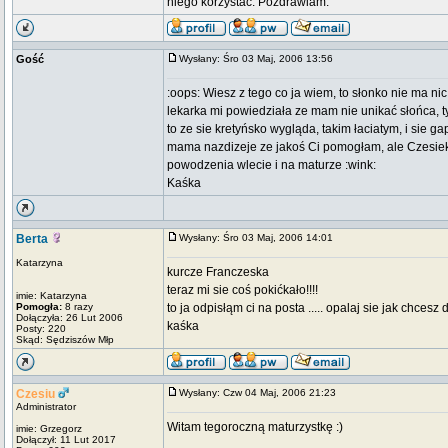
niego korzystać. Pozdrawiam.
Gość
Wysłany: Śro 03 Maj, 2006 13:56
:oops: Wiesz z tego co ja wiem, to słonko nie ma nic
lekarka mi powiedziała ze mam nie unikać słońca, ty
to ze sie kretyńsko wygląda, takim łaciatym, i sie ga
mama nazdizeje ze jakoś Ci pomogłam, ale Czesiek
powodzenia wlecie i na maturze :wink:
Kaśka
Berta
Wysłany: Śro 03 Maj, 2006 14:01
Katarzyna
kurcze Franczeska
teraz mi sie coś pokićkało!!!!
imie: Katarzyna
Pomogła:
8 razy
to ja odpisłąm ci na posta ..... opalaj sie jak chcesz 
Dołączyła: 26 Lut 2006
kaśka
Posty: 220
Skąd: Sędziszów Młp
Czesiu
Wysłany: Czw 04 Maj, 2006 21:23
Administrator
Witam tegoroczną maturzystkę :)
imie: Grzegorz
Dołączył: 11 Lut 2017