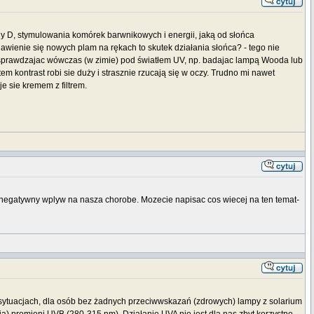
ny D, stymulowania komórek barwnikowych i energii, jaką od słońca
jawienie się nowych plam na rękach to skutek działania słońca? - tego nie
ac sprawdzajac wówczas (w zimie) pod światłem UV, np. badajac lampą Wooda lub
m kontrast robi sie duży i strasznie rzucają się w oczy. Trudno mi nawet
je sie kremem z filtrem.
 negatywny wplyw na nasza chorobe. Mozecie napisac cos wiecej na ten temat-
h sytuacjach, dla osób bez żadnych przeciwwskazań (zdrowych) lampy z solarium