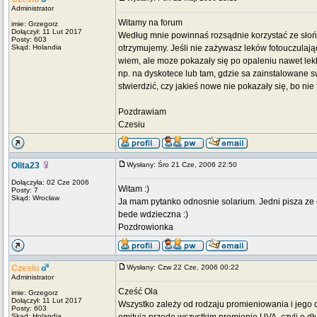
Administrator
Witamy na forum
imie: Grzegorz
Dołączył: 11 Lut 2017
Według mnie powinnaś rozsądnie korzystać ze słońc
Posty: 603
Skąd: Holandia
otrzymujemy. Jeśli nie zażywasz leków fotouczulając
wiem, ale moze pokazały się po opaleniu nawet lek
np. na dyskotece lub tam, gdzie sa zainstalowane sw
stwierdzić, czy jakieś nowe nie pokazały się, bo nie
Pozdrawiam
Czesiu
Olita23
Wysłany: Śro 21 Cze, 2006 22:50
Dołączyła: 02 Cze 2006
Witam :)
Posty: 7
Skąd: Wrocław
Ja mam pytanko odnosnie solarium. Jedni pisza ze 
bede wdzieczna :)
Pozdrowionka
Czesiu
Wysłany: Czw 22 Cze, 2006 00:22
Administrator
Cześć Ola
imie: Grzegorz
Dołączył: 11 Lut 2017
Wszystko zależy od rodzaju promieniowania i jego d
Posty: 603
Skąd: Holandia