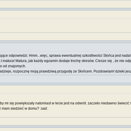
jące odpowiedzi. Hmm...więc, sprawa ewentualnej szkodliwości Słońca jest nadal k
.I matura! Matura, jak każdy egzamin dodaje trochę stresów. Ciesze się , że nie o
tko od znajomych.
adzieje, rozpocznę moją prawdziwą przygodę ze Słońcem. Pozdrawiam! dzieki jeszcze 
 mi się powiększały natomiast w lecie jest na odwrót. zaczeło niedawno świecić 
też mam siedzieć w domu? :sad: