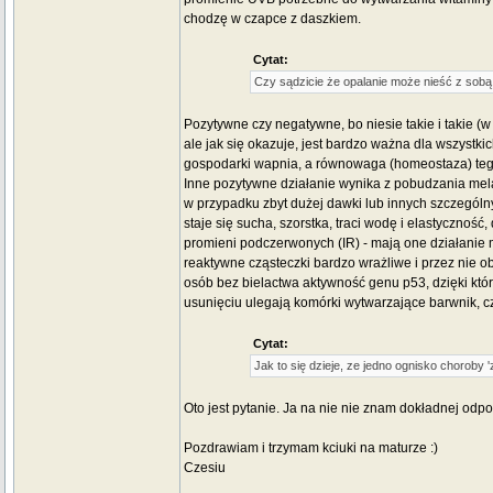
chodzę w czapce z daszkiem.
Cytat:
Czy sądzicie że opalanie może nieść z sobą 
Pozytywne czy negatywne, bo niesie takie i takie
ale jak się okazuje, jest bardzo ważna dla wszystk
gospodarki wapnia, a równowaga (homeostaza) tego
Inne pozytywne działanie wynika z pobudzania mela
w przypadku zbyt dużej dawki lub innych szczególny
staje się sucha, szorstka, traci wodę i elastycznoś
promieni podczerwonych (IR) - mają one działanie
reaktywne cząsteczki bardzo wrażliwe i przez nie o
osób bez bielactwa aktywność genu p53, dzięki któr
usunięciu ulegają komórki wytwarzające barwnik, cz
Cytat:
Jak to się dzieje, ze jedno ognisko choroby
Oto jest pytanie. Ja na nie nie znam dokładnej odp
Pozdrawiam i trzymam kciuki na maturze :)
Czesiu