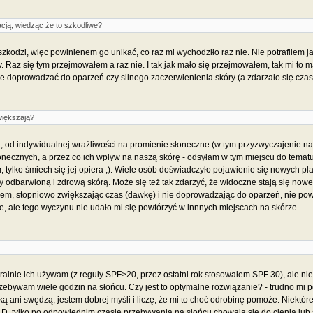
acją, wiedząc że to szkodliwe?
szkodzi, więc powinienem go unikać, co raz mi wychodziło raz nie. Nie potrafiłem j
. Raz się tym przejmowałem a raz nie. I tak jak mało się przejmowałem, tak mi to m
e doprowadzać do oparzeń czy silnego zaczerwienienia skóry (a zdarzało się czasem
większają?
 od indywidualnej wrażliwości na promienie słoneczne (w tym przyzwyczajenie na ich 
onecznych, a przez co ich wpływ na naszą skórę - odsyłam w tym miejscu do temat
m, tylko śmiech się jej opiera ;). Wiele osób doświadczyło pojawienie się nowyc
 odbarwioną i zdrową skórą. Może się też tak zdarzyć, że widoczne stają się nowe 
arem, stopniowo zwiększając czas (dawkę) i nie doprowadzając do oparzeń, nie po
e, ale tego wyczynu nie udało mi się powtórzyć w innnych miejscach na skórze.
neralnie ich używam (z reguły SPF>20, przez ostatni rok stosowałem SPF 30), ale nie t
przebywam wiele godzin na słońcu. Czy jest to optymalne rozwiązanie? - trudno mi
ką ani swędzą, jestem dobrej myśli i liczę, że mi to choć odrobinę pomoże. Niektóre
, tylko po odpowiednim czasie przebywania na słońcu chowają się do cienia lub 