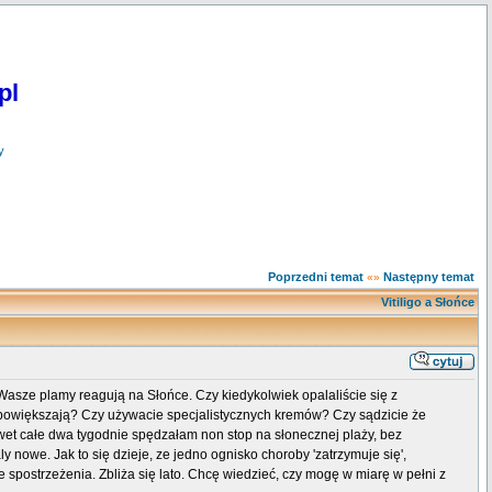
pl
y
Poprzedni temat
Następny temat
«»
Vitiligo a Słońce
k Wasze plamy reagują na Słońce. Czy kiedykolwiek opalaliście się z
 powiększają? Czy używacie specjalistycznych kremów? Czy sądzicie że
wet całe dwa tygodnie spędzałam non stop na słonecznej plaży, bez
y nowe. Jak to się dzieje, ze jedno ognisko choroby 'zatrzymuje się',
postrzeżenia. Zbliża się lato. Chcę wiedzieć, czy mogę w miarę w pełni z