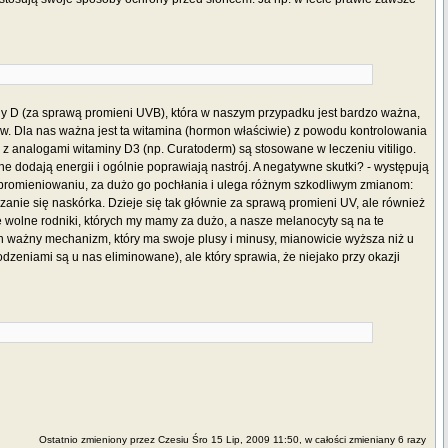
ny D (za sprawą promieni UVB), która w naszym przypadku jest bardzo ważna,
rów. Dla nas ważna jest ta witamina (hormon właściwie) z powodu kontrolowania
analogami witaminy D3 (np. Curatoderm) są stosowane w leczeniu vitiligo.
dodają energii i ogólnie poprawiają nastrój. A negatywne skutki? - występują
ła promieniowaniu, za dużo go pochłania i ulega różnym szkodliwym zmianom:
czanie się naskórka. Dzieje się tak głównie za sprawą promieni UV, ale również
wolne rodniki, których my mamy za dużo, a nasze melanocyty są na te
den ważny mechanizm, który ma swoje plusy i minusy, mianowicie wyższa niż u
zeniami są u nas eliminowane), ale który sprawia, że niejako przy okazji
Ostatnio zmieniony przez Czesiu Śro 15 Lip, 2009 11:50, w całości zmieniany 6 razy