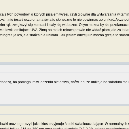
a z tych powodów, o których pisałem wyżej, czyli głównie dla wytwarzania witami
ych, nie jesteś uczulona na światło słoneczne to nie powinnaś go unikać. A czy po
kim rąk, zwiększyl się kontrast i stały się widoczne. O tym mozna by sie przekon
ietlowki emitujace UVA. Zimą na moich rękach prawie nie widać plam, ale za to late
 fotografuje ich, ale słońca nie unikam. Jak jestem dłuzej lub mocno grzeje to smaru
chodzą, bo pomaga im w leczeniu bielactwa, znów inni ze unikaja bo solarium ma
awki oraz tego, czy i jakie ktoś przyjmuje środki światłouczulające. W normalnyc