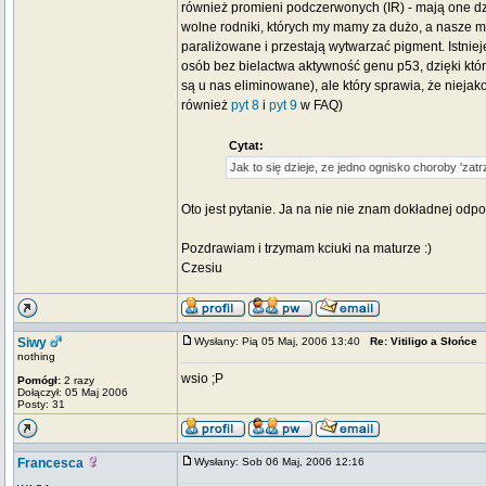
również promieni podczerwonych (IR) - mają one 
wolne rodniki, których my mamy za dużo, a nasze me
paraliżowane i przestają wytwarzać pigment. Istnie
osób bez bielactwa aktywność genu p53, dzięki któ
są u nas eliminowane), ale który sprawia, że niejak
również
pyt 8
i
pyt 9
w FAQ)
Cytat:
Jak to się dzieje, ze jedno ognisko choroby 'za
Oto jest pytanie. Ja na nie nie znam dokładnej odp
Pozdrawiam i trzymam kciuki na maturze :)
Czesiu
Siwy
Wysłany: Pią 05 Maj, 2006 13:40
Re: Vitiligo a Słońce
nothing
wsio ;P
Pomógł:
2 razy
Dołączył: 05 Maj 2006
Posty: 31
Francesca
Wysłany: Sob 06 Maj, 2006 12:16