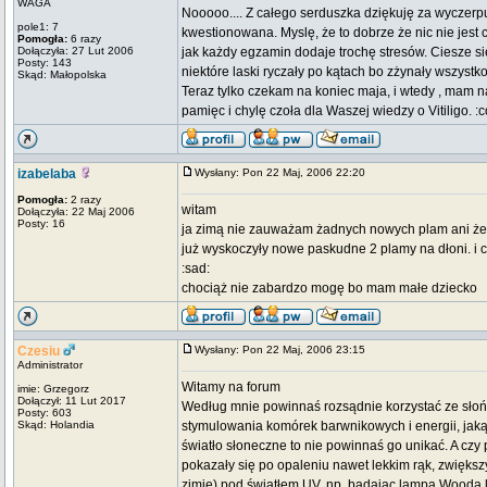
WAGA
Nooooo.... Z całego serduszka dziękuję za wyczerp
pole1: 7
kwestionowana. Myslę, że to dobrze że nic nie jest 
Pomogła:
6 razy
Dołączyła: 27 Lut 2006
jak każdy egzamin dodaje trochę stresów. Ciesze si
Posty: 143
niektóre laski ryczały po kątach bo zżynały wszyst
Skąd: Małopolska
Teraz tylko czekam na koniec maja, i wtedy , mam 
pamięc i chylę czoła dla Waszej wiedzy o Vitiligo. :co
izabelaba
Wysłany: Pon 22 Maj, 2006 22:20
Pomogła:
2 razy
witam
Dołączyła: 22 Maj 2006
Posty: 16
ja zimą nie zauważam żadnych nowych plam ani żeby
już wyskoczyły nowe paskudne 2 plamy na dłoni. i 
:sad:
chociąż nie zabardzo mogę bo mam małe dziecko
Czesiu
Wysłany: Pon 22 Maj, 2006 23:15
Administrator
Witamy na forum
imie: Grzegorz
Dołączył: 11 Lut 2017
Według mnie powinnaś rozsądnie korzystać ze słońc
Posty: 603
Skąd: Holandia
stymulowania komórek barwnikowych i energii, jaką 
światło słoneczne to nie powinnaś go unikać. A czy
pokazały się po opaleniu nawet lekkim rąk, zwiększ
zimie) pod światłem UV, np. badajac lampą Wooda l