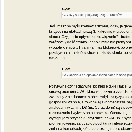
Cytat:
Czy używacie specjalistycznych kremów?
Jeśli masz na myśli kremów z filtrami, to tak, ja ge
książce i na ulotkach piszą (kilkakrotnie w ciągu d
słońcu. Czy jest to optymalne rozwiązanie? - trudn
zaróżowiły dość szybko i dopóki mnie nie pieką ani 
w ogóle kremów z filtrami (ani też blokerów), bo 
przebywania na słońcu chowają się do cienia lub s
daszkiem.
Cytat:
Czy sądzicie że opalanie może nieść z sobą jak
Pozytywne czy negatywne, bo niesie takie i takie 
sprawą promieni UVB), która w naszym przypadku jes
związany z niedoborem słońca zwiększa ryzyko now
gospodarki wapnia, a równowaga (homeostaza) teg
analogami witaminy D3 (np. Curatoderm) są stosowa
rozmnażania i wytwarzania barwnika. Oprócz tego pr
występują w przypadku zbyt dużej dawki lub innych s
promieniowaniu, za dużo go pochłania i ulega różny
zmian w komórkach, które po prostu giną, co obserw