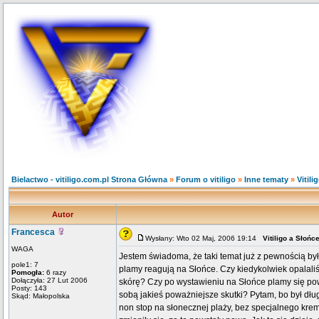
Bielactwo - vitiligo.com.pl Strona Główna
»
Forum o vitiligo
»
Inne tematy
»
Vitili
Autor
Francesca
Wysłany: Wto 02 Maj, 2006 19:14
Vitiligo a Słońc
WAGA
Jestem świadoma, że taki temat już z pewnością był.
pole1: 7
plamy reagują na Słońce. Czy kiedykolwiek opalali
Pomogła:
6 razy
Dołączyła: 27 Lut 2006
skórę? Czy po wystawieniu na Słońce plamy się po
Posty: 143
sobą jakieś poważniejsze skutki? Pytam, bo był dł
Skąd: Małopolska
non stop na słonecznej plaży, bez specjalnego krem