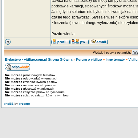
Dawka natomiast zależy od mocy lampy oraz czasu n
podstawie karnacji, stosowanych środków, można te
Ja nigdy na solarium nie byłem, nie iwem jak na mni
czasie tego sprawdzać. Słyszałem, że niektóre osob
z leczenia (i ewentualnego wyleczenia) nie czytałe
Pozdrowienia
Wyświetl posty z ostatnich:
Bielactwo - vitiligo.com.pl Strona Główna
»
Forum o vitiligo
»
Inne tematy
»
Vitili
Nie możesz
pisać nowych tematów
Nie możesz
odpowiadać w tematach
Nie możesz
zmieniać swoich postów
Nie możesz
usuwać swoich postów
Nie możesz
głosować w ankietach
Nie możesz
załączać plików na tym forum
Nie możesz
ściągać załączników na tym forum
phpBB
by
przemo