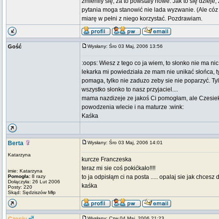
zmienily się, za to powstaly nowe. Jak to się dzie
pytania moga stanowić nie lada wyzwanie. (Ale cóz 
miarę w pełni z niego korzystać. Pozdrawiam.
Gość
Wysłany: Śro 03 Maj, 2006 13:56
:oops: Wiesz z tego co ja wiem, to słonko nie ma nic
lekarka mi powiedziała ze mam nie unikać słońca, tyl
pomaga, tylko nie zaduzo zeby sie nie poparzyć. Tyl
wszystko słonko to nasz przyjaciel....
mama nazdizeje ze jakoś Ci pomogłam, ale Czesiek
powodzenia wlecie i na maturze :wink:
Kaśka
Berta
Wysłany: Śro 03 Maj, 2006 14:01
Katarzyna
kurcze Franczeska
teraz mi sie coś pokićkało!!!!
imie: Katarzyna
Pomogła:
8 razy
to ja odpisłąm ci na posta ..... opalaj sie jak chcesz 
Dołączyła: 26 Lut 2006
kaśka
Posty: 220
Skąd: Sędziszów Młp
Wysłany: Czw 04 Maj, 2006 21:23