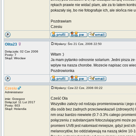
rękach prawie nie widać plam, ale za to latem kontra
pokazały się, bo nie fotografuje ich, ale słońca nie
Pozdrawiam
Czesiu
Olita23
Wysłany: Śro 21 Cze, 2006 22:50
Dołączyła: 02 Cze 2006
Witam :)
Posty: 7
Skąd: Wrocław
Ja mam pytanko odnosnie solarium. Jedni pisza ze
wplyw na nasza chorobe. Mozecie napisac cos wiece
Pozdrowionka
Czesiu
Wysłany: Czw 22 Cze, 2006 00:22
Administrator
Cześć Ola
imie: Grzegorz
Dołączył: 11 Lut 2017
Wszystko zależy od rodzaju promieniowania i jego da
Posty: 603
Skąd: Holandia
dla osób bez żadnych przeciwwskazań (zdrowych) la
nm oraz bardzo niewiele (0.7-3.3% całego promieni
połączeniu z substancjami fotoczulającymi może p
promieni UVB jest natomiast mniejsze, gdyż jest ic
melanocytów, bo oddziaływują na naszą skóre 10-10