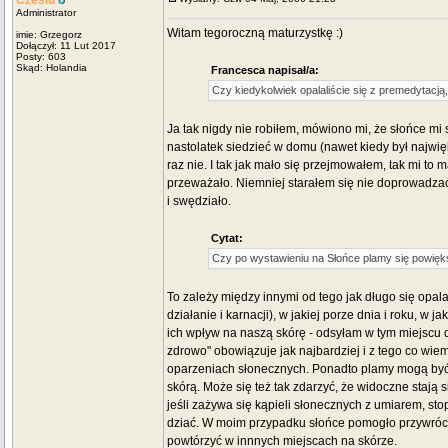
Czesiu
Administrator
Witam tegoroczną maturzystkę :)
imie: Grzegorz
Dołączył: 11 Lut 2017
Posty: 603
Skąd: Holandia
Francesca napisał/a:
Czy kiedykolwiek opalaliście się z premedytacją
Ja tak nigdy nie robiłem, mówiono mi, że słońce mi 
nastolatek siedzieć w domu (nawet kiedy był najwię
raz nie. I tak jak mało się przejmowałem, tak mi to
przeważało. Niemniej starałem się nie doprowadzać 
i swędziało.
Cytat:
Czy po wystawieniu na Słońce plamy się powięk
To zależy między innymi od tego jak długo się opal
działanie i karnacji), w jakiej porze dnia i roku, w
ich wpływ na naszą skórę - odsyłam w tym miejscu
zdrowo" obowiązuje jak najbardziej i z tego co wiem
oparzeniach słonecznych. Ponadto plamy mogą być 
skórą. Może się też tak zdarzyć, że widoczne stają 
jeśli zażywa się kąpieli słonecznych z umiarem, st
dziać. W moim przypadku słońce pomogło przywrócić
powtórzyć w innnych miejscach na skórze.